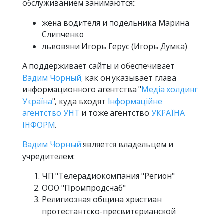
обслуживанием занимаются::
жена водителя и подельника Марина
Слипченко
львовяни Игорь Герус (Игорь Думка)
А поддерживает сайты и обеспечивает
Вадим Чорный
, как он указывает глава
информационного агентства "
Медіа холдинг
Україна
", куда входят
Інформаційне
агентство УНТ
и тоже агентство
УКРАЇНА
ІНФОРМ
.
Вадим Чорный
является владельцем и
учредителем:
ЧП "Телерадиокомпания "Регион"
ООО "Промпродснаб"
Религиозная община христиан
протестантско-пресвитерианской