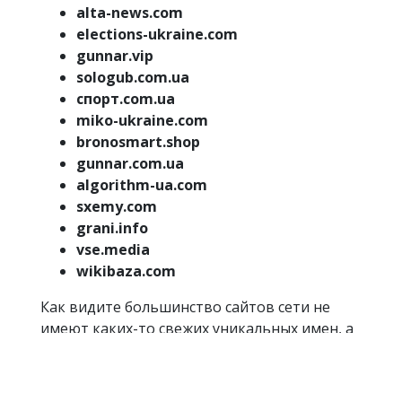
alta-news.com
elections-ukraine.com
gunnar.vip
sologub.com.ua
спорт.com.ua
miko-ukraine.com
bronosmart.shop
gunnar.com.ua
algorithm-ua.com
sxemy.com
grani.info
vse.media
wikibaza.com
Как видите большинство сайтов сети не
имеют каких-то свежих уникальных имен, а
во многом выступают подделкой под
другие именитые и респектабельные
новостные ресурсы.