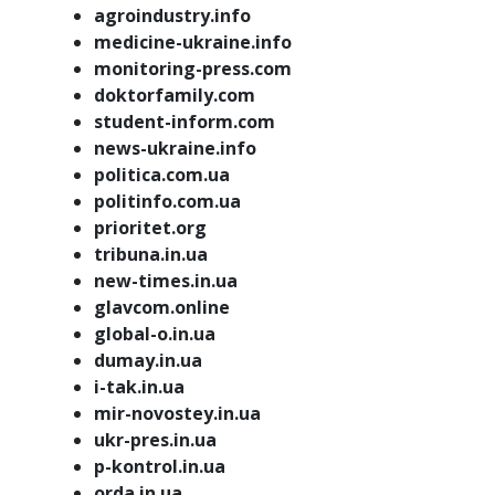
agroindustry.info
medicine-ukraine.info
monitoring-press.com
doktorfamily.com
student-inform.com
news-ukraine.info
politica.com.ua
politinfo.com.ua
prioritet.org
tribuna.in.ua
new-times.in.ua
glavcom.online
global-o.in.ua
dumay.in.ua
i-tak.in.ua
mir-novostey.in.ua
ukr-pres.in.ua
p-kontrol.in.ua
orda.in.ua