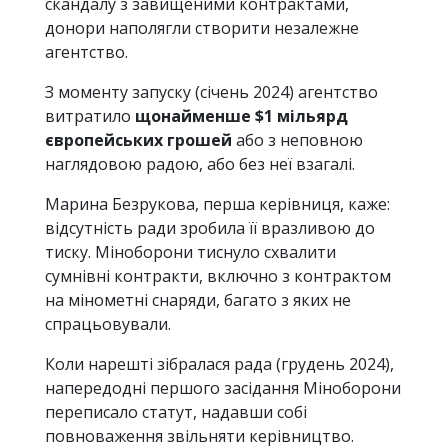
скандалу з завищеними контрактами,
донори наполягли створити незалежне
агентство.
З моменту запуску (січень 2024) агентство
витратило
щонайменше $1 мільярд
європейських грошей
або з неповною
наглядовою радою, або без неї взагалі.
Марина Безрукова, перша керівниця, каже:
відсутність ради зробила її вразливою до
тиску. Міноборони тиснуло схвалити
сумнівні контракти, включно з контрактом
на мінометні снаряди, багато з яких не
спрацьовували.
Коли нарешті зібралася рада (грудень 2024),
напередодні першого засідання Міноборони
переписало статут, надавши собі
повноваження звільняти керівництво.