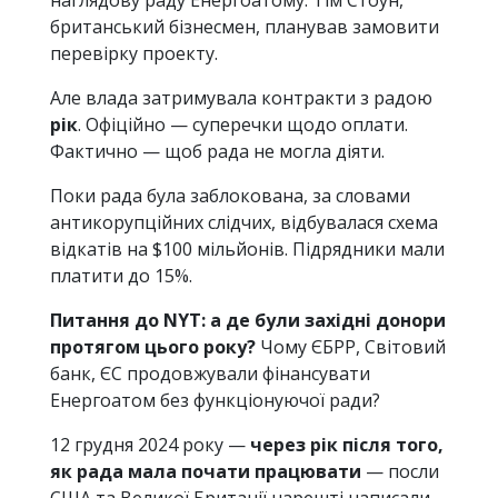
наглядову раду Енергоатому. Тім Стоун,
британський бізнесмен, планував замовити
перевірку проекту.
Але владa затримувала контракти з радою
рік
. Офіційно — суперечки щодо оплати.
Фактично — щоб рада не могла діяти.
Поки рада була заблокована, за словами
антикорупційних слідчих, відбувалася схема
відкатів на $100 мільйонів. Підрядники мали
платити до 15%.
Питання до NYT: а де були західні донори
протягом цього року?
Чому ЄБРР, Світовий
банк, ЄС продовжували фінансувати
Енергоатом без функціонуючої ради?
12 грудня 2024 року —
через рік після того,
як рада мала почати працювати
— посли