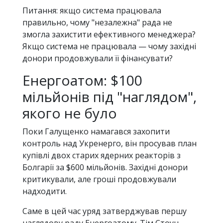
Питання: якщо система працювала
правильно, чому "незалежна" рада не
змогла захистити ефективного менеджера?
Якщо система не працювала — чому західні
донори продовжували її фінансувати?
Енергоатом: $100
мільйонів під "наглядом",
якого не було
Поки Галущенко намагався захопити
контроль над Укренерго, він просував план
купівлі двох старих ядерних реакторів з
Болгарії за $600 мільйонів. Західні донори
критикували, але гроші продовжували
надходити.
Саме в цей час уряд затверджував першу