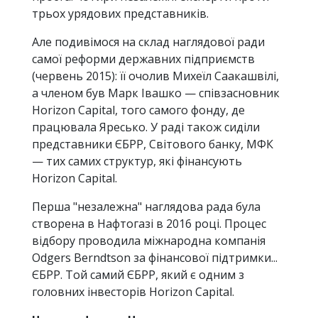
трьох урядових представників.
Але подивімося на склад наглядової ради
самої реформи державних підприємств
(червень 2015): її очолив Михеїл Саакашвілі,
а членом був Марк Івашко — співзасновник
Horizon Capital, того самого фонду, де
працювала Яресько. У раді також сиділи
представники ЄБРР, Світового банку, МФК
— тих самих структур, які фінансують
Horizon Capital.
Перша "незалежна" наглядова рада була
створена в Нафтогазі в 2016 році. Процес
відбору проводила міжнародна компанія
Odgers Berndtson за фінансової підтримки...
ЄБРР. Той самий ЄБРР, який є одним з
головних інвесторів Horizon Capital.