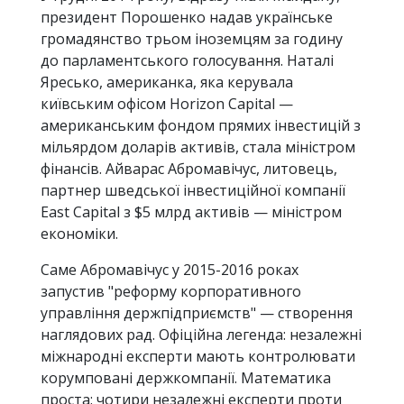
президент Порошенко надав українське
громадянство трьом іноземцям за годину
до парламентського голосування. Наталі
Яресько, американка, яка керувала
київським офісом Horizon Capital —
американським фондом прямих інвестицій з
мільярдом доларів активів, стала міністром
фінансів. Айварас Абромавічус, литовець,
партнер шведської інвестиційної компанії
East Capital з $5 млрд активів — міністром
економіки.
Саме Абромавічус у 2015-2016 роках
запустив "реформу корпоративного
управління держпідприємств" — створення
наглядових рад. Офіційна легенда: незалежні
міжнародні експерти мають контролювати
корумповані держкомпанії. Математика
проста: чотири незалежні експерти проти