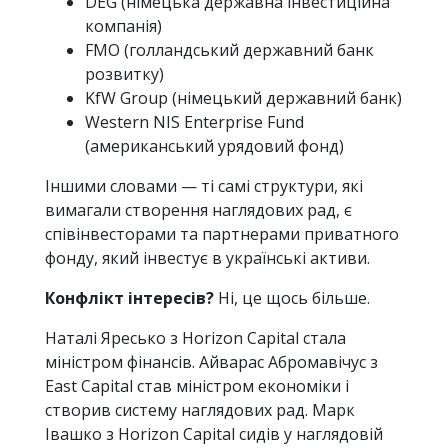
DEG (німецька державна інвестиційна
компанія)
FMO (голландський державний банк
розвитку)
KfW Group (німецький державний банк)
Western NIS Enterprise Fund
(американський урядовий фонд)
Іншими словами — ті самі структури, які
вимагали створення наглядових рад, є
співінвесторами та партнерами приватного
фонду, який інвестує в українські активи.
Конфлікт інтересів?
Ні, це щось більше.
Наталі Яресько з Horizon Capital стала
міністром фінансів. Айварас Абромавічус з
East Capital став міністром економіки і
створив систему наглядових рад. Марк
Івашко з Horizon Capital сидів у наглядовій