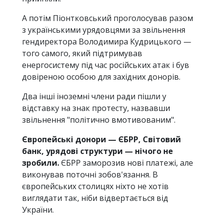
А потім Піонтковський проголосував разом
з українськими урядовцями за звільнення
гендиректора Володимира Кудрицького —
того самого, який підтримував
енергосистему під час російських атак і був
довіреною особою для західних донорів.
Два інші іноземні члени ради пішли у
відставку на знак протесту, назвавши
звільнення "політично вмотивованим".
Європейські донори — ЄБРР, Світовий
банк, урядові структури — нічого не
зробили.
ЄБРР заморозив нові платежі, але
виконував поточні зобов'язання. В
європейських столицях ніхто не хотів
виглядати так, ніби відвертається від
України.