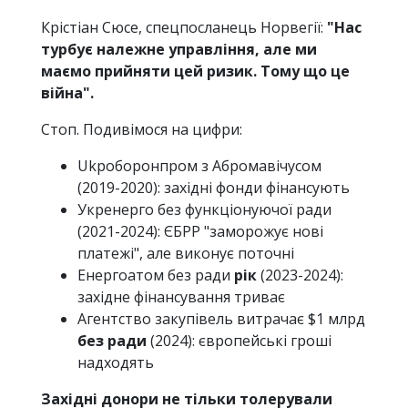
Крістіан Сюсе, спецпосланець Норвегії:
"Нас
турбує належне управління, але ми
маємо прийняти цей ризик. Тому що це
війна".
Стоп. Подивімося на цифри:
Ukроборонпром з Абромавічусом
(2019-2020): західні фонди фінансують
Укренерго без функціонуючої ради
(2021-2024): ЄБРР "заморожує нові
платежі", але виконує поточні
Енергоатом без ради
рік
(2023-2024):
західне фінансування триває
Агентство закупівель витрачає $1 млрд
без ради
(2024): європейські гроші
надходять
Західні донори не тільки толерували