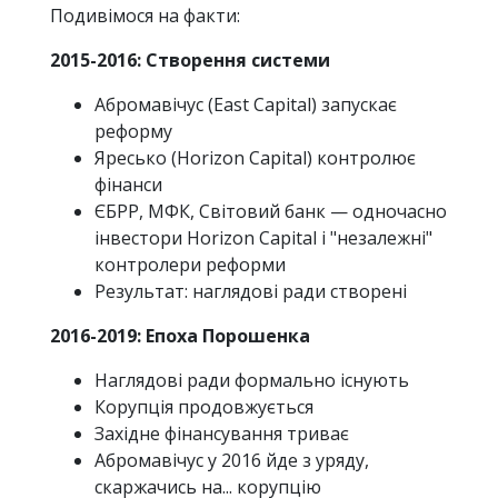
Подивімося на факти:
2015-2016: Створення системи
Абромавічус (East Capital) запускає
реформу
Яресько (Horizon Capital) контролює
фінанси
ЄБРР, МФК, Світовий банк — одночасно
інвестори Horizon Capital і "незалежні"
контролери реформи
Результат: наглядові ради створені
2016-2019: Епоха Порошенка
Наглядові ради формально існують
Корупція продовжується
Західне фінансування триває
Абромавічус у 2016 йде з уряду,
скаржачись на... корупцію