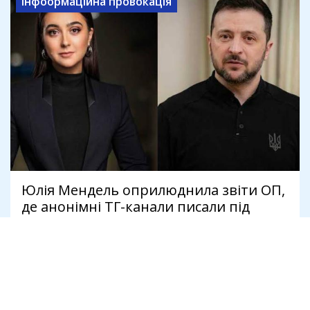
Інфоормаційна провокація
Юлія Мендель оприлюднила звіти ОП,
де анонімні ТГ-канали писали під
копірку з експертами
3 серпня
Війна