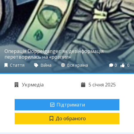
Операція Doppelganger: як дезінформація
перетворилась на «розпил»
Стаття
Війна
Вся країна
0
0
Укрмедіа
5 січня 2025
Підтримати
До обраного