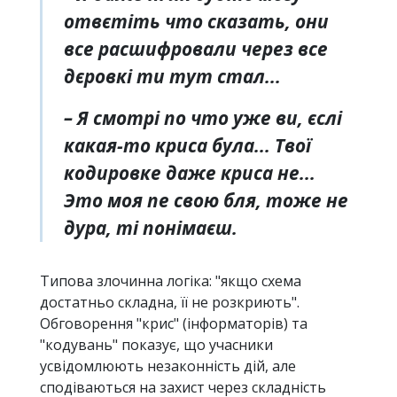
отвєтіть что сказать, они
все расшифровали через все
дєровкі ти тут стал...
– Я смотрі по что уже ви, єслі
какая-то криса була... Твої
кодировке даже криса не...
Это моя пе свою бля, тоже не
дура, ті понімаєш.
Типова злочинна логіка: "якщо схема
достатньо складна, її не розкриють".
Обговорення "крис" (інформаторів) та
"кодувань" показує, що учасники
усвідомлюють незаконність дій, але
сподіваються на захист через складність