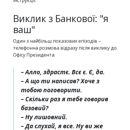
інструкції.
Виклик з Банкової: "я
ваш"
Один з найбільш показових епізодів –
телефонна розмова відразу після виклику до
Офісу Президента:
– Алло, здрастє. Всє є. Є, да.
– А що ти написав? Хоче з
тобою поговорити.
– Скільки раз я тебе говорив
базовий?
– Ну лишовний.
– Да слухай, я все. Ну ви же