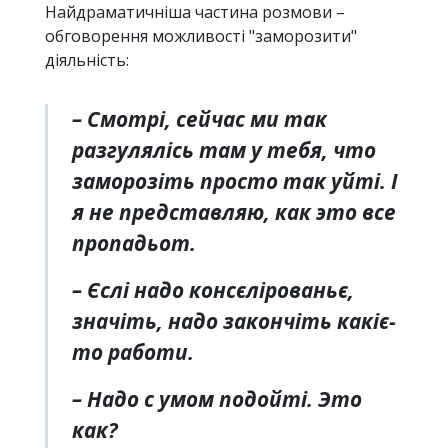
Найдраматичніша частина розмови –
обговорення можливості "заморозити"
діяльність:
– Смотрі, сейчас ми так
разгулялісь там у тебя, что
заморозіть просто так уйті. І
я не представляю, как это все
пропадьот.
– Єслі надо консєлірованьє,
значіть, надо закончіть какіє-
то работи.
– Надо с умом подойті. Это
как?