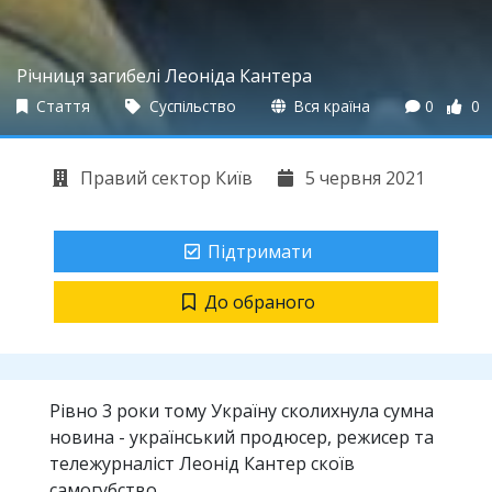
Річниця загибелі Леоніда Кантера
Стаття
Суспільство
Вся країна
0
0
Правий сектор Київ
5 червня 2021
Підтримати
До обраного
Рівно 3 роки тому Україну сколихнула сумна
новина - український продюсер, режисер та
тележурналіст Леонід Кантер скоїв
самогубство.