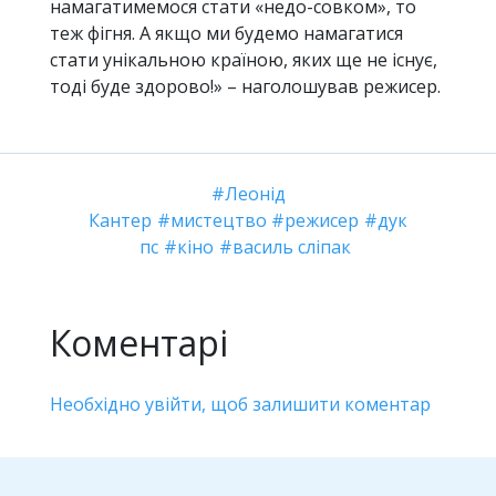
намагатимемося стати «недо-совком», то
теж фігня. А якщо ми будемо намагатися
стати унікальною країною, яких ще не існує,
тоді буде здорово!» – наголошував режисер.
Леонід
Кантер
мистецтво
режисер
дук
пс
кіно
василь сліпак
Коментарі
Необхідно увійти, щоб залишити коментар