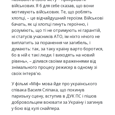
військових. Я б для себе сказав, що вони
мотивують військових. Те, що роблять
хлопці, – це відчайдушний героїзм. Військові
бачать, як ці хлопці гинуть героїчно, і
розуміють, що ті не отримують ні гарантій,
ні статусів учасників АТО, їм ніхто нічого не
виплатить за поранення чи загибель, і
думають: так, за таку країну варто боротися,
бо в ній є такі люди. І виходять на новий
рівень», –​ ділився своїми враженнями від
знімального процесу режисер в одному зі
своїх інтерв'ю.
У фільмі «Міф» мова йде про українського
співака Василя Сліпака, що покинув
паризьку сцену, вступив в ДУК ПС і пішов
добровольцем воювати за Україну і загинув
у бою від кулі снайпера.