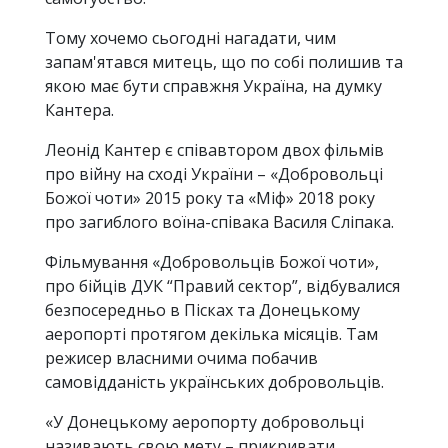
Тому хочемо сьогодні нагадати, чим
запам'ятався митець, що по собі полишив та
якою має бути справжня Україна, на думку
Кантера.
Леонід Кантер є співавтором двох фільмів
про війну на сході України – «Добровольці
Божої чоти» 2015 року та «Міф» 2018 року
про загиблого воїна-співака Василя Сліпака.
Фільмування «Добровольців Божої чоти»,
про бійців ДУК “Правий сектор”, відбувалися
безпосередньо в Пісках та Донецькому
аеропорті протягом декілька місяців. Там
режисер власними очима побачив
самовідданість українських добровольців.
«У Донецькому аеропорту добровольці
називають свою мету – прикривати