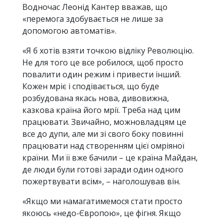
Водночас Леонід Кантер вважав, що
«перемога здобувається не лише за
допомогою автоматів».
«Я б хотів взяти точкою відліку Революцію.
Не для того це все робилося, щоб просто
повалити один режим і привести інший.
Кожен мріє і сподівається, що буде
розбудована якась нова, дивовижна,
казкова країна його мрії. Треба над цим
працювати. Звичайно, можновладцям це
все до дупи, але ми зі свого боку повинні
працювати над створенням цієї омріяної
країни. Ми її вже бачили – це країна Майдан,
де люди були готові заради один одного
пожертвувати всім», – наголошував він.
«Якщо ми намагатимемося стати просто
якоюсь «недо-Європою», це фігня. Якщо