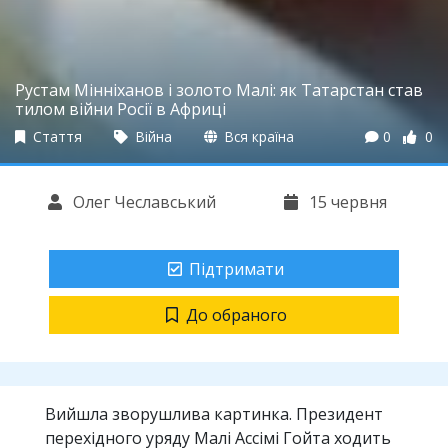
Рустам Мінніханов і золото Малі: як Татарстан став
тилом війни Росії в Африці
Стаття
Війна
Вся країна
0
0
Олег Чеславський
15 червня
Підтримати
До обраного
Вийшла зворушлива картинка. Президент
перехідного уряду Малі Ассімі Гойта ходить