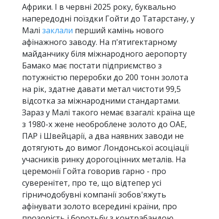
Африки. І в червні 2025 року, буквально
напередодні поїздки Гойти до Татарстану, у
Малі
заклали
перший камінь нового
афінажного заводу. На п'ятигектарному
майданчику біля міжнародного аеропорту
Бамако має постати підприємство з
потужністю переробки до 200 тонн золота
на рік, здатне давати метал чистоти 99,5
відсотка за міжнародними стандартами.
Зараз у Малі такого немає взагалі: країна ще
з 1980-х жене необроблене золото до ОАЕ,
ПАР і Швейцарії, а два наявних заводи не
дотягують до вимог Лондонської асоціації
учасників ринку дорогоцінних металів. На
церемонії Гойта говорив гарно - про
суверенітет, про те, що відтепер усі
гірничодобувні компанії зобов'яжуть
афінувати золото всередині країни, про
прозорість і боротьбу з контрабандою.