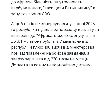
до Африки, більшість, як уточнюють
вербувальники, "захищати Батьківщину" в
зону так званої СВО.
А щоб потік не вичерпувався, у серпні 2025-
го республіка підняла одноразову виплату за
контракт до "Африканського корпусу" з 2,5
до 3,1 мільйона рублів: 2,7 мільйона від
республіки плюс 400 тисяч від міністерства
при відправленні на бойове завдання, а
зверху зарплата від 230 тисяч на місяць.
Доплата за кожну неповнолітню дитину -
ще 20 тисяч. Вербувальники чергували на
святкуванні Дня Перемоги, на Дні молоді, на
фестивалі "Я обираю небо". Війна в Сахелі
приходить до мешканців Казані просто на
міські свята, між концертом і салютом.
В інших регіонах цінник скромніший: у
Москві обіцяють 2,3 мільйона, у Ярославлі