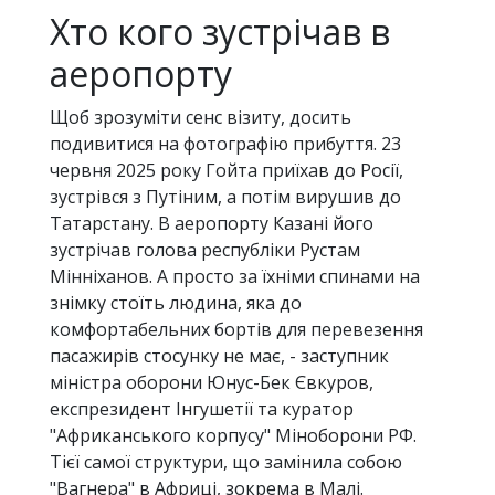
Хто кого зустрічав в
аеропорту
Щоб зрозуміти сенс візиту, досить
подивитися на фотографію прибуття. 23
червня 2025 року Гойта приїхав до Росії,
зустрівся з Путіним, а потім вирушив до
Татарстану. В аеропорту Казані його
зустрічав голова республіки Рустам
Мінніханов. А просто за їхніми спинами на
знімку стоїть людина, яка до
комфортабельних бортів для перевезення
пасажирів стосунку не має, - заступник
міністра оборони Юнус-Бек Євкуров,
експрезидент Інгушетії та куратор
"Африканського корпусу" Міноборони РФ.
Тієї самої структури, що замінила собою
"Вагнера" в Африці, зокрема в Малі.