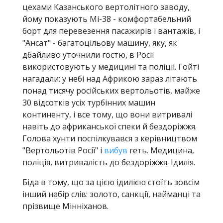
цехами Казанського вертолітного заводу,
йому показують Мі-38 - комфортабельний
борт для перевезення пасажирів і вантажів, і
"Ансат" - багатоцільову машину, яку, як
дбайливо уточнили гостю, в Росії
використовують у медицині та поліції. Гойті
нагадали: у небі над Африкою зараз літають
понад тисячу російських вертольотів, майже
30 відсотків усіх турбінних машин
континенту, і все тому, що вони витривалі
навіть до африканської спеки й бездоріжжя.
Голова хунти поспілкувався з керівництвом
"Вертольотів Росії" і
вибув
геть. Медицина,
поліція, витривалість до бездоріжжя. Ідилія.
Біда в тому, що за цією ідилією стоїть зовсім
інший набір слів: золото, санкції, найманці та
прізвище Мінніханов.