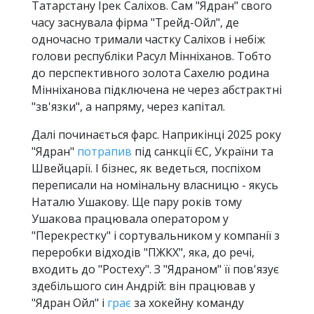
Татарстану Ірек Саліхов. Сам "Ядран" свого
часу заснувала фірма "Трейд-Ойл", де
одночасно тримали частку Саліхов і небіж
голови республіки Расул Мінніханов. Тобто
до перспективного золота Сахелю родина
Мінніханова підключена не через абстрактні
"зв'язки", а напряму, через капітал.
Далі починається фарс. Наприкінці 2025 року
"Ядран"
потрапив
під санкції ЄС, України та
Швейцарії. І бізнес, як ведеться, поспіхом
переписали на номінальну власницю - якусь
Наталю Ушакову. Ще пару років тому
Ушакова працювала оператором у
"Перекрестку" і сортувальником у компанії з
переробки відходів "ПЖКХ", яка, до речі,
входить до "Ростеху". З "Ядраном" її пов'язує
здебільшого син Андрій: він працював у
"Ядран Ойл" і
грає
за хокейну команду