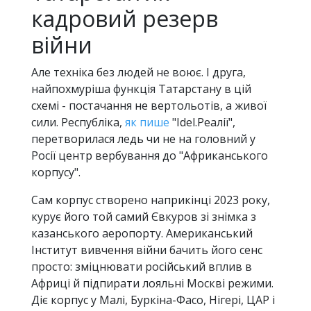
кадровий резерв
війни
Але техніка без людей не воює. І друга,
найпохмуріша функція Татарстану в цій
схемі - постачання не вертольотів, а живої
сили. Республіка,
як пише
"Idel.Реалії",
перетворилася ледь чи не на головний у
Росії центр вербування до "Африканського
корпусу".
Сам корпус створено наприкінці 2023 року,
курує його той самий Євкуров зі знімка з
казанського аеропорту. Американський
Інститут вивчення війни бачить його сенс
просто: зміцнювати російський вплив в
Африці й підпирати лояльні Москві режими.
Діє корпус у Малі, Буркіна-Фасо, Нігері, ЦАР і