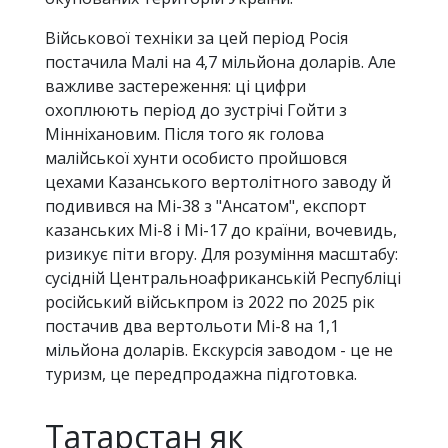
Військової техніки за цей період Росія
постачила Малі на 4,7 мільйона доларів. Але
важливе застереження: ці цифри
охоплюють період до зустрічі Гойти з
Мінніхановим. Після того як голова
малійської хунти особисто пройшовся
цехами Казанського вертолітного заводу й
подивився на Мі-38 з "Ансатом", експорт
казанських Мі-8 і Мі-17 до країни, вочевидь,
ризикує піти вгору. Для розуміння масштабу:
сусідній Центральноафриканській Республіці
російський військпром із 2022 по 2025 рік
постачив два вертольоти Мі-8 на 1,1
мільйона доларів. Екскурсія заводом - це не
туризм, це передпродажна підготовка.
Татарстан як