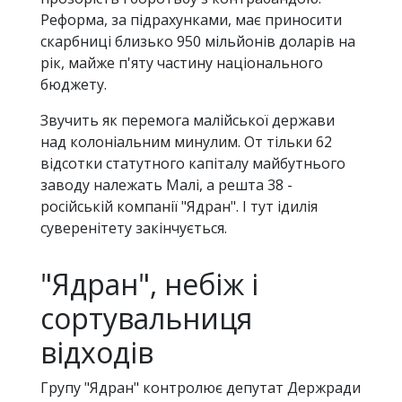
Реформа, за підрахунками, має приносити
скарбниці близько 950 мільйонів доларів на
рік, майже п'яту частину національного
бюджету.
Звучить як перемога малійської держави
над колоніальним минулим. От тільки 62
відсотки статутного капіталу майбутнього
заводу належать Малі, а решта 38 -
російській компанії "Ядран". І тут ідилія
суверенітету закінчується.
"Ядран", небіж і
сортувальниця
відходів
Групу "Ядран" контролює депутат Держради