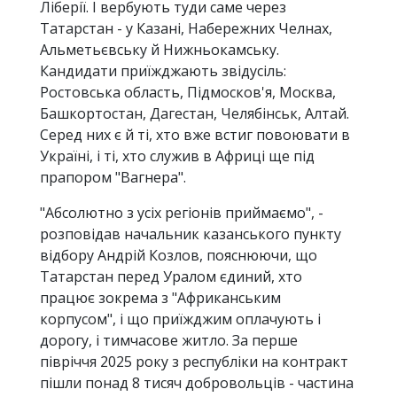
Ліберії. І вербують туди саме через
Татарстан - у Казані, Набережних Челнах,
Альметьєвську й Нижньокамську.
Кандидати приїжджають звідусіль:
Ростовська область, Підмосков'я, Москва,
Башкортостан, Дагестан, Челябінськ, Алтай.
Серед них є й ті, хто вже встиг повоювати в
Україні, і ті, хто служив в Африці ще під
прапором "Вагнера".
"Абсолютно з усіх регіонів приймаємо", -
розповідав начальник казанського пункту
відбору Андрій Козлов, пояснюючи, що
Татарстан перед Уралом єдиний, хто
працює зокрема з "Африканським
корпусом", і що приїжджим оплачують і
дорогу, і тимчасове житло. За перше
півріччя 2025 року з республіки на контракт
пішли понад 8 тисяч добровольців - частина