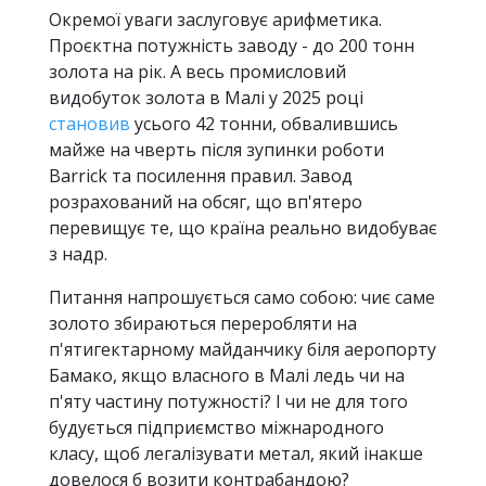
Окремої уваги заслуговує арифметика.
Проєктна потужність заводу - до 200 тонн
золота на рік. А весь промисловий
видобуток золота в Малі у 2025 році
становив
усього 42 тонни, обвалившись
майже на чверть після зупинки роботи
Barrick та посилення правил. Завод
розрахований на обсяг, що вп'ятеро
перевищує те, що країна реально видобуває
з надр.
Питання напрошується само собою: чиє саме
золото збираються переробляти на
п'ятигектарному майданчику біля аеропорту
Бамако, якщо власного в Малі ледь чи на
п'яту частину потужності? І чи не для того
будується підприємство міжнародного
класу, щоб легалізувати метал, який інакше
довелося б возити контрабандою?