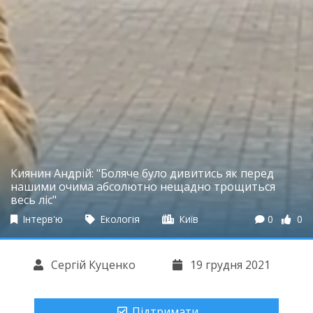
Киянин Андрій: "Боляче було дивитись як перед
нашими очима абсолютно нещадно трощиться
весь ліс"
Інтерв'ю
Екологія
Київ
0
0
Сергій Куценко
19 грудня 2021
Підтримати