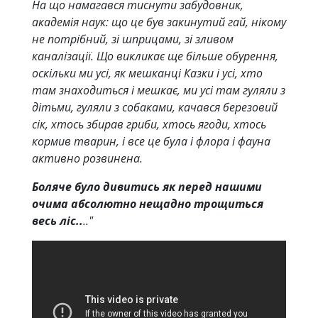
На що намагався тиснути забудовник,
академія наук: що це був закинутий гай, нікому
не потрібний, зі шприцами, зі зливом
каналізації. Що викликає ще більше обурення,
оскільки ми усі, як мешканці Казки і усі, хто
там знаходиться і мешкає, ми усі там гуляли з
дітьми, гуляли з собаками, качався березовий
сік, хтось збирав гриби, хтось ягоди, хтось
кормив тварин, і все це була і флора і фауна
активно розвинена.
Боляче було дивитись як перед нашими
очима абсолютно нещадно трощиться
весь ліс..
.."