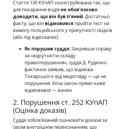
Стаття 130 КУпАП сконструйована так, що
для покарання водія
не обов'язково
доводити, що він був п'яний
. Достатньо
факту, що він
відмовився
пройти тест на
вимогу поліцейського у присутності свідків
(або під відеозапис).
Як порушив суддя:
Закривши справу
за «відсутністю складу
правопорушення», суддя Д. Руденко
фактично заявив, що відмова
Токарського від медогляду — це не
порушення. Хоча закон прямо каже:
відмовився — винен.
2. Порушення ст. 252 КУпАП
(Оцінка доказів)
Суддя зобов’язаний оцінювати докази за
своїм внутрішнім переконанням, що