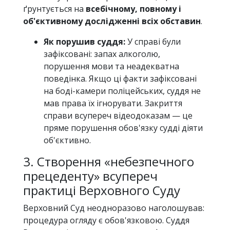
ґрунтується на
всебічному, повному і
об'єктивному дослідженні всіх обставин
.
Як порушив суддя:
У справі були
зафіксовані: запах алкоголю,
порушення мови та неадекватна
поведінка. Якщо ці факти зафіксовані
на боді-камери поліцейських, суддя не
мав права їх ігнорувати. Закриття
справи всупереч відеодоказам — це
пряме порушення обов'язку судді діяти
об'єктивно.
3. Створення «небезпечного
прецеденту» всупереч
практиці Верховного Суду
Верховний Суд неодноразово наголошував:
процедура огляду є обов'язковою. Суддя