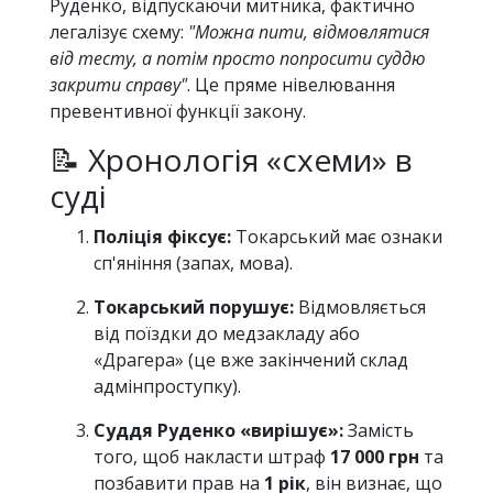
Руденко, відпускаючи митника, фактично
легалізує схему:
"Можна пити, відмовлятися
від тесту, а потім просто попросити суддю
закрити справу"
. Це пряме нівелювання
превентивної функції закону.
📝 Хронологія «схеми» в
суді
Поліція фіксує:
Токарський має ознаки
сп'яніння (запах, мова).
Токарський порушує:
Відмовляється
від поїздки до медзакладу або
«Драгера» (це вже закінчений склад
адмінпроступку).
Суддя Руденко «вирішує»:
Замість
того, щоб накласти штраф
17 000 грн
та
позбавити прав на
1 рік
, він визнає, що