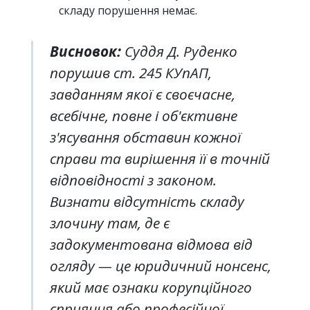
складу порушення немає.
Висновок:
Суддя Д. Руденко
порушив ст. 245 КУпАП,
завданням якої є своєчасне,
всебічне, повне і об'єктивне
з'ясування обставин кожної
справи та вирішення її в точній
відповідності з законом.
Визнати відсутність складу
злочину там, де є
задокументована відмова від
огляду — це юридичний нонсенс,
який має ознаки корупційного
сприяння або професійної