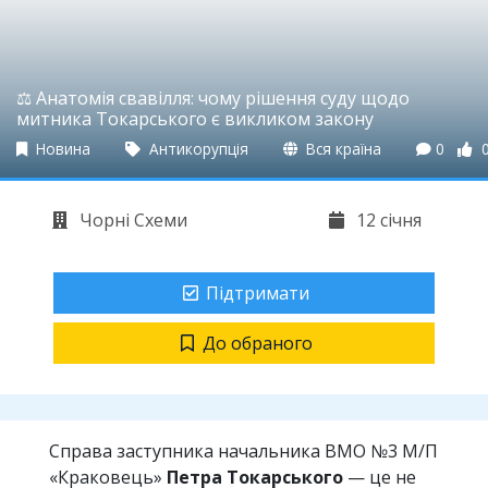
⚖️ Анатомія свавілля: чому рішення суду щодо
митника Токарського є викликом закону
Новина
Антикорупція
Вся країна
0
Чорні Схеми
12 січня
Підтримати
До обраного
Справа заступника начальника ВМО №3 М/П
«Краковець»
Петра Токарського
— це не