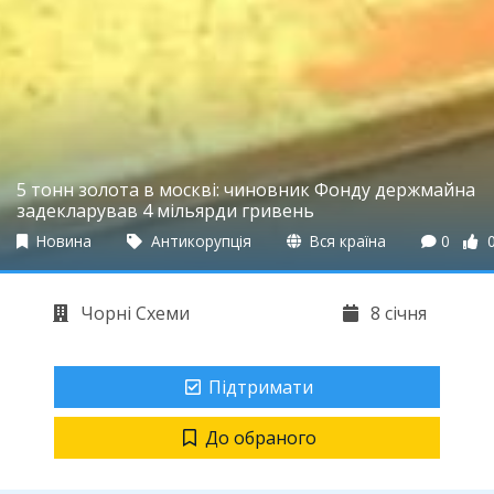
5 тонн золота в москві: чиновник Фонду держмайна
задекларував 4 мільярди гривень
Новина
Антикорупція
Вся країна
0
Чорні Схеми
8 січня
Підтримати
До обраного