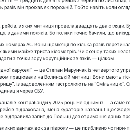
91TE — тридцять дев'ять рейсів з червня по листопад. У
ть разів він проїхав як порожній. Тобто навіть коли огл
ейсів, з яких митниця провела двадцять два огляди. Бу
я, з даними поляків. Бо поляки точно бачили, що виїжджа
 номерах АС. Вони щомісяця по кілька разів перетинал
ж якими майже триста кілометрів. Чи є сенс у таких нел
ядати з точки зору корупційних зв'язків — цілком.
дної каруселі" — це Степан Марунчак із четвертого упра
зом працювали на Волинській митниці. Вони мають тісні
кришу", із задоволенням гастролюють на "Смільницю". С
рдинація через СБУ.
аналів контрабанди у 2025 році. Не одним із — а саме го
 рейсів підрахована, імена кураторів названі. І що? Жод
е відправила запит до Польщі для отримання даних про
еликих вантажівок за півроку — це приблизно чотири-п'я