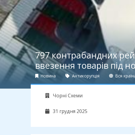
797 контрабандних рейс
ввезення товарів під но
Новина
Антикорупція
Вся країн
Чорні Схеми
31 грудня 2025