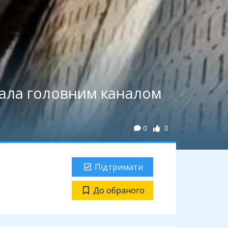
стала головним каналом
0
0
Підтримати
До обраного