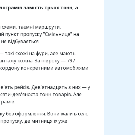
ограмів замість трьох тонн, а
і схеми, таємні маршрути,
ий пункт пропуску "Смільниця" на
 не відбувається.
 такі схожі на фури, але мають
нтажу кожна. За півроку — 797
и кордону конкретними автомобілями
'ять рейсів. Дев'ятнадцять з них — у
сяти-дев'яноста тонн товарів. Але
грамів.
у без оформлення. Вони їхали в село
 пропуску, де митниця їх уже