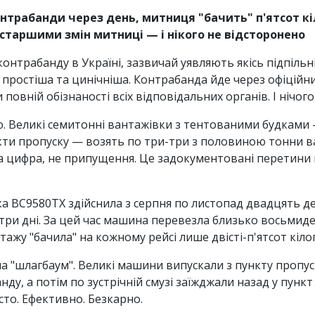
нтрабанди через день, митниця "бачить" п'ятсот кіл
старшими змін митниці — і нікого не відсторонено
нтрабанду в Україні, зазвичай уявляють якісь підпільн
 простіша та цинічніша. Контрабанда йде через офіційн
овній обізнаності всіх відповідальних органів. І нічого
. Великі семитонні вантажівки з тентованими будками —
кти пропуску — возять по три-три з половиною тонни ва
на цифра, не припущення. Це задокументовані перетин
 ВС9580ТХ здійснила з серпня по листопад двадцять дев
 три дні. За цей час машина перевезла близько восьмиде
тажу "бачила" на кожному рейсі лише двісті-п'ятсот кіло
а "шлагбаум". Великі машини випускали з пункту пропуск
у, а потім по зустрічній смузі заїжджали назад у пункт
то. Ефективно. Безкарно.