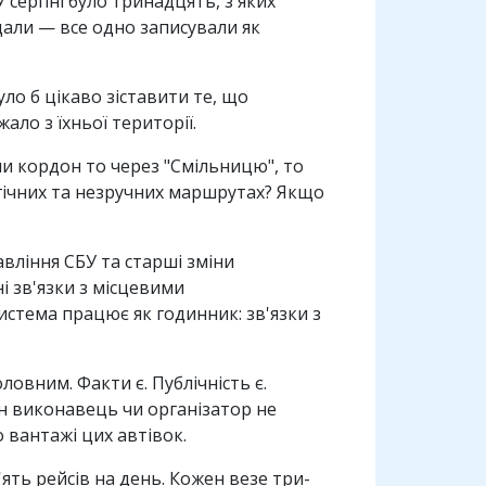
 серпні було тринадцять, з яких
ядали — все одно записували як
ло б цікаво зіставити те, що
ло з їхньої території.
и кордон то через "Смільницю", то
огічних та незручних маршрутах? Якщо
вління СБУ та старші зміни
 зв'язки з місцевими
истема працює як годинник: зв'язки з
ловним. Факти є. Публічність є.
ен виконавець чи організатор не
 вантажі цих автівок.
ть рейсів на день. Кожен везе три-