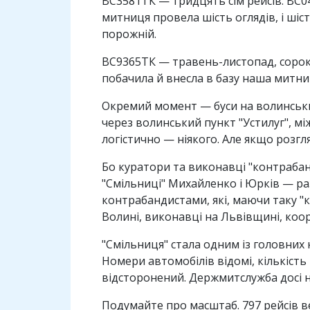
ВС3581ТК — тридцять сім рейсів. BC04
митниця провела шість оглядів, і шіс
порожній.
ВС9365ТК — травень-листопад, сорок р
побачила й внесла в базу наша митниц
Окремий момент — буси на волинських
через волинський пункт "Устилуг", мі
логістично — ніякого. Але якщо розгл
Бо куратори та виконавці "контрабан
"Смільниці" Михайленко і Юрків — ра
контрабандистами, які, маючи таку "
Волині, виконавці на Львівщині, коо
"Смільниця" стала одним із головних к
Номери автомобілів відомі, кількість
відсторонений. Держмитслужба досі н
Подумайте про масштаб. 797 рейсів в