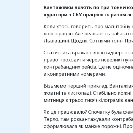
Вантажівки возять по три тонни ко
куратори з СБУ працюють разом зі 
Коли хтось говорить про масштабну ко
конспірацію. Але реальність набагато
Львівщині. Щодня. Сотнями тонн. При п
Статистика вражає своєю відвертістю
право проходити через невеликі пун
контрабандних рейсів. Це не оціноч
з конкретними номерами.
Візьмемо перший приклад. Вантажівка
жовтні та листопаді. Стабільно кожні
митниця з трьох тисяч кілограмів ван
Як це працювало? Спочатку була схем
Терло, там розвантажували контрабанд
оформлювала як майже порожні. Прос