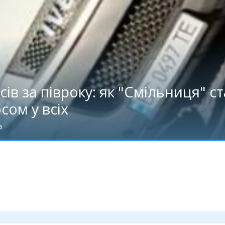
ів за півроку: як "Смільниця" 
сом у всіх
а