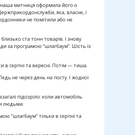
 а наша митниця оформила його о
Держприкордонслужби, яка, власне, і
кордонники не помітили або не
 близько ста тонн товарів. І знову
яди за програмою "шлагбаум". Шість із
 в серпні та вересні. Потім — тиша.
едь не через день на посту. І жодної
взагалі підозріло: коли автомобіль
ми людьми.
мою "шлагбаум" тільки в серпні та