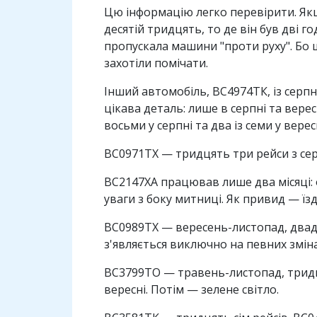
Цю інформацію легко перевірити. Якщ
десятій тридцять, то де він був дві 
пропускала машини "проти руху". Бо щ
захотіли помічати.
Інший автомобіль, ВС4974ТК, із серпн
цікава деталь: лише в серпні та вере
восьми у серпні та два із семи у вере
ВС0971ТХ — тридцять три рейси з сер
ВС2147ХА працював лише два місяці: о
уваги з боку митниці. Як привид — їзд
ВС0989ТХ — вересень-листопад, двадця
з'являється виключно на певних змі
BC3799TO — травень-листопад, тридця
вересні. Потім — зелене світло.