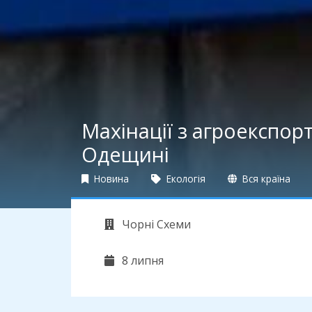
Махінації з агроекспо
Одещині
Новина
Екологія
Вся країна
Чорні Схеми
8 липня