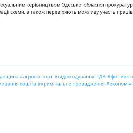
оцесуальним керівництвом Одеської обласної прокурат
ізації схеми, а також перевіряють можливу участь праці
дещина
агроекспорт
відшкодування ПДВ
фіктивні
мивання коштів
кримінальне провадження
економічн
ентар