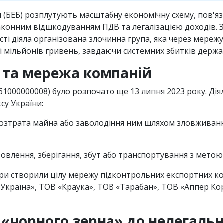
 (БЕБ) розплутують масштабну економічну схему, пов'я
аконним відшкодуванням ПДВ та легалізацією доходів. З
асті діяла організована злочинна група, яка через мере
ні мільйонів гривень, завдаючи системних збитків держ
и та мережа компаній
000000008) було розпочато ще 13 липня 2023 року. Діял
су України:
розтрата майна або заволодіння ним шляхом зловживан
овлення, зберігання, збут або транспортування з метою 
тори створили цілу мережу підконтрольних експортних ко
Україна», ТОВ «Краука», ТОВ «Тарабан», ТОВ «Аппер Кор
 «чорного зерна» до нелегаль