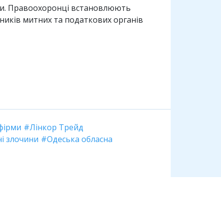
ури. Правоохоронці встановлюють
вників митних та податкових органів
 фірми
Лінкор Трейд
і злочини
Одеська обласна