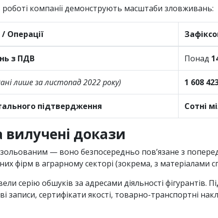
 в роботі компанії демонструють масштаби зловживань:
/ Операції
Зафіксо
нь з ПДВ
Понад
1
дані лише за листопад 2022 року)
1 608 42
тального підтвердження
Сотні м
а вилучені докази
ізольованим — воно безпосередньо пов’язане з попере
их фірм в аграрному секторі (зокрема, з матеріалами с
ели серію обшуків за адресами діяльності фігурантів. Пі
ві записи, сертифікати якості, товарно-транспортні нак