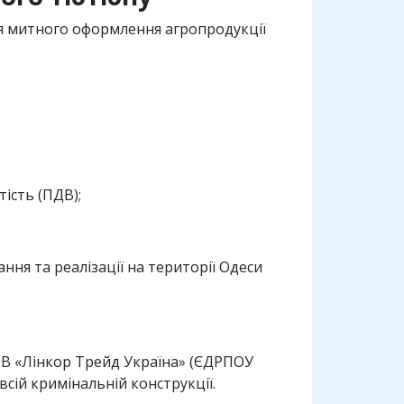
ля митного оформлення агропродукції
ість (ПДВ);
ання та реалізації на території Одеси
ТОВ «Лінкор Трейд Україна» (ЄДРПОУ
сій кримінальній конструкції.