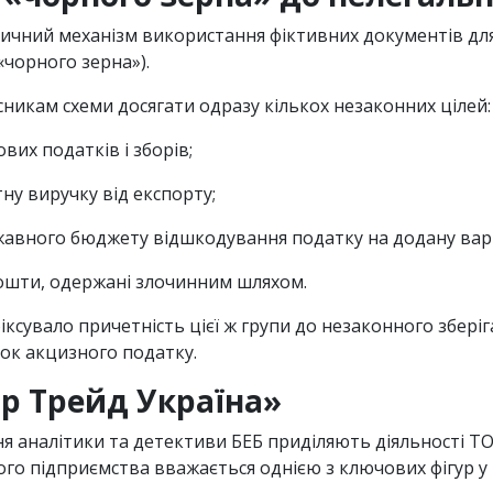
ласичний механізм використання фіктивних документів д
«чорного зерна»).
сникам схеми досягати одразу кількох незаконних цілей:
ових податків і зборів;
ну виручку від експорту;
авного бюджету відшкодування податку на додану варт
кошти, одержані злочинним шляхом.
іксувало причетність цієї ж групи до незаконного зберіг
ок акцизного податку.
ор Трейд Україна»
ня аналітики та детективи БЕБ приділяють діяльності 
го підприємства вважається однією з ключових фігур у в