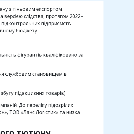
зану з тіньовим експортом
а версією слідства, протягом 2022–
жу підконтрольних підприємств
авному бюджету.
ьність фігурантів кваліфіковано за
ня службовим становищем в
збуту підакцизних товарів).
мпаній. До переліку підозрілих
н», ТОВ «Ланс Логістик» та низка
ного тютюну