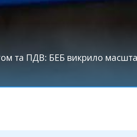
ртом та ПДВ: БЕБ викрило масшт