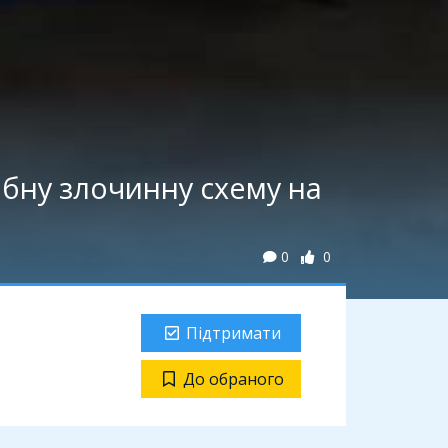
абну злочинну схему на
0
0
Підтримати
До обраного