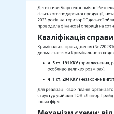
Детективи Бюро економічної безпеки
сільськогосподарської продукції, нез
2023 років на території Одеської обл
проводила фінансові операції на сот
Кваліфікація справ
Кримінальне провадження (№ 72023161
двома статтями Кримінального кодек
ч. 5 ст. 191 ККУ
(привласнення, 
особливо великих розмірах);
ч. 1 ст. 204 ККУ
(незаконне вигот
Для реалізації своїх планів організа
структур увійшли ТОВ «Лінкор Трейд 
інших фірм.
Механізм схеми: від