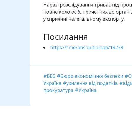
Наразі розслідування триває під пр
повне коло осіб, причетних до орган
у сприянні нелегальному експорту.
Посилання
https://t.me/absolutionlab/18239
БЕБ
Бюро економічної безпеки
О
Україна
ухилення від податків
від
прокуратура
Україна
Коментарі
Необхідно увійти, щоб залишити ком