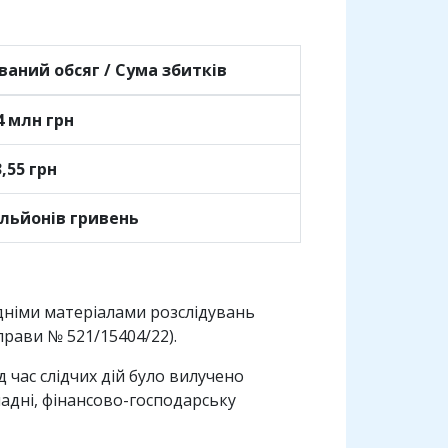
ваний обсяг / Сума збитків
4 млн грн
3,55 грн
ільйонів гривень
дніми матеріалами розслідувань
прави № 521/15404/22).
д час слідчих дій було вилучено
ладні, фінансово-господарську