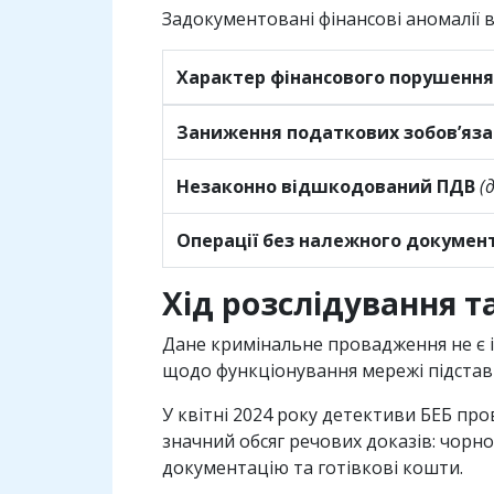
Задокументовані фінансові аномалії
Характер фінансового порушення 
Заниження податкових зобов’яза
Незаконно відшкодований ПДВ
(
Операції без належного докумен
Хід розслідування т
Дане кримінальне провадження не є 
щодо функціонування мережі підставн
У квітні 2024 року детективи БЕБ пров
значний обсяг речових доказів: чорно
документацію та готівкові кошти.