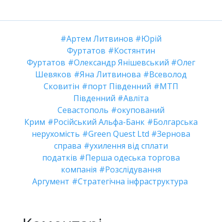
Артем Литвинов
Юрій
Фуртатов
Костянтин
Фуртатов
Олександр Янішевський
Олег
Шевяков
Яна Литвинова
Всеволод
Сковитін
порт Південний
МТП
Південний
Авліта
Севастополь
окупований
Крим
Російський Альфа-Банк
Болгарська
нерухомість
Green Quest Ltd
Зернова
справа
ухилення від сплати
податків
Перша одеська торгова
компанія
Розслідування
Аргумент
Стратегічна інфраструктура