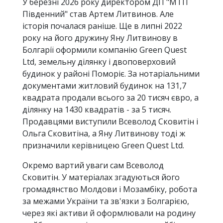
У березні 2026 року директором ДП "МТП
Південний" став Артем Литвинов. Але
історія почалася раніше. Ще в липні 2022
року на його дружину Яну Литвинову в
Болгарії оформили компанію Green Quest
Ltd, земельну ділянку і двоповерховий
будинок у районі Поморіє. За нотаріальними
документами житловий будинок на 131,7
квадрата продали всього за 20 тисяч євро, а
ділянку на 1430 квадратів - за 5 тисяч.
Продавцями виступили Всеволод Сковитін і
Ольга Сковитіна, а Яну Литвинову тоді ж
призначили керівницею Green Quest Ltd.
Окремо вартий уваги сам Всеволод
Сковитін. У матеріалах згадуються його
громадянство Молдови і Мозамбіку, робота
за межами України та зв'язки з Болгарією,
через які активи й оформлювали на родину