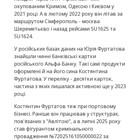
окупованим Кримом, Одесою і Києвом у
2021 році. А в лютому 2022 року він літав за
маршрутом Сімферополь - москва
Шереметьєво і назад рейсами SU1625 та
SU1624.
У російських базах даних на Юрія Фуртатова
знайшли чинні банківські картки
російського Альфа-Банку. Такі самі продукти
оформлені й на його сина Костянтина
Фуртатова. У переліку - десятки карток,
частина з яких лишалася активною ще у 2023
році.
Костянтин Фуртатов теж при портовому
бізнесі. Раніше він працював у структурах,
пов'язаних з "Авлітою", а в липні 2025 року
став фігурантом кримінального
провадження №72025161050000022 за