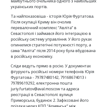
майбутнього очільника одного з найбільших
українських портів.
Та найпоказовіша - історія Юрія Фуртатова.
Після окупації Криму він очолив
перевалочний комплекс "Авліта" в
Севастополі і займався його інтеграцією в
російську систему управління. У його руках
опинилися стратегічні потужності порту, а
сама "Авліта" після 2014 року була вбудована
в російську економіку.
Сліди ведуть прямо в росію. У документах
фігурують російські номери телефонів Юрія
Фуртатова - 79787480142, 79168674013 і
79789619292, електронна пошта
juriy.furtatov@aval.moscow
та адреса
реєстрації в Севастополі: вулиця
Приморська, будинок 2. Зафіксовані його
поїздки через КПП "Армянськ" між