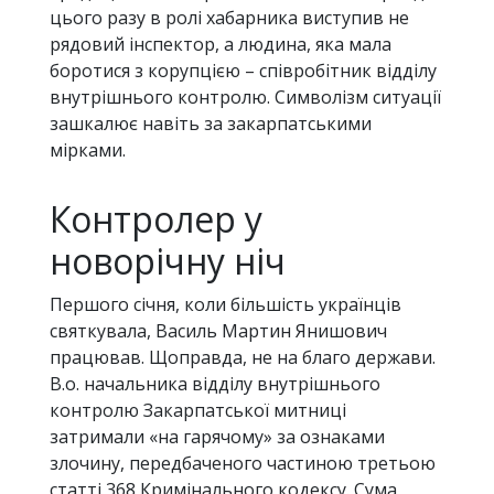
цього разу в ролі хабарника виступив не
рядовий інспектор, а людина, яка мала
боротися з корупцією – співробітник відділу
внутрішнього контролю. Символізм ситуації
зашкалює навіть за закарпатськими
мірками.
Контролер у
новорічну ніч
Першого січня, коли більшість українців
святкувала, Василь Мартин Янишович
працював. Щоправда, не на благо держави.
В.о. начальника відділу внутрішнього
контролю Закарпатської митниці
затримали «на гарячому» за ознаками
злочину, передбаченого частиною третьою
статті 368 Кримінального кодексу. Сума