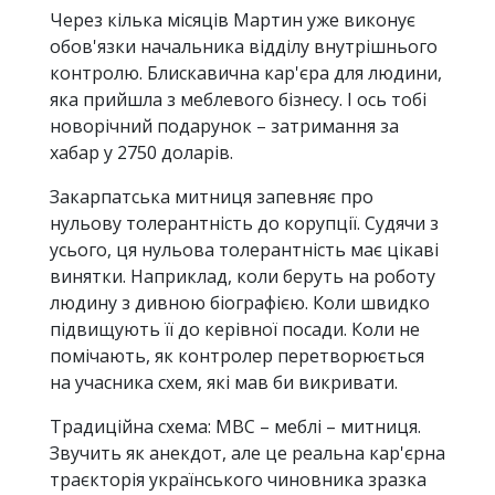
Через кілька місяців Мартин уже виконує
обов'язки начальника відділу внутрішнього
контролю. Блискавична кар'єра для людини,
яка прийшла з меблевого бізнесу. І ось тобі
новорічний подарунок – затримання за
хабар у 2750 доларів.
Закарпатська митниця запевняє про
нульову толерантність до корупції. Судячи з
усього, ця нульова толерантність має цікаві
винятки. Наприклад, коли беруть на роботу
людину з дивною біографією. Коли швидко
підвищують її до керівної посади. Коли не
помічають, як контролер перетворюється
на учасника схем, які мав би викривати.
Традиційна схема: МВС – меблі – митниця.
Звучить як анекдот, але це реальна кар'єрна
траєкторія українського чиновника зразка