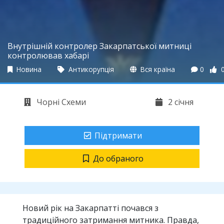
Внутрішній контролер Закарпатської митниці
контролював хабарі
Новина
Антикорупція
Вся країна
0
Чорні Схеми
2 січня
Підтримати
До обраного
Новий рік на Закарпатті почався з
традиційного затримання митника. Правда,