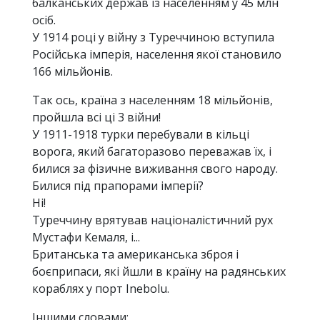
балканських держав із населенням у 45 млн
осіб.
У 1914 році у війну з Туреччиною вступила
Російська імперія, населення якої становило
166 мільйонів.
Так ось, країна з населенням 18 мільйонів,
пройшла всі ці 3 війни!
У 1911-1918 турки перебували в кільці
ворога, який багаторазово переважав їх, і
билися за фізичне виживання свого народу.
Билися під прапорами імперії?
Ні!
Туреччину врятував націоналістичний рух
Мустафи Кемаля, і...
Британська та американська зброя і
боєприпаси, які йшли в країну на радянських
кораблях у порт Inebolu.
Іншими словами: