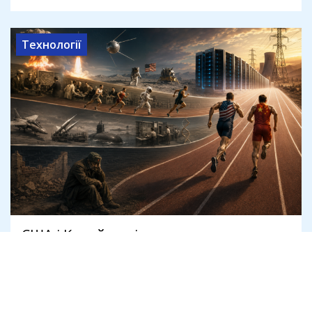
Технології
США і Китай поділили гонку за
першість ШІ на двох. Чому Європа і
Росія вибули з дистанції
3 серпня