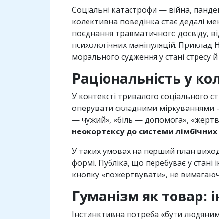
Соціальні катастрофи — війна, пандем
колективна поведінка стає дедалі ме
поєднання травматичного досвіду, в
психологічних маніпуляцій. Приклад 
морального судження у стані стресу й
Раціональність у кол
У контексті тривалого соціального ст
оперувати складними міркуваннями — 
— чужий», «біль — допомога», «жертв
неокортексу до системи лімбічних
У таких умовах на перший план вихо
формі. Публіка, що перебуває у стані
кнопку «пожертвувати», не вимагаюч
Гуманізм як товар: 
Інстинктивна потреба «бути людяним