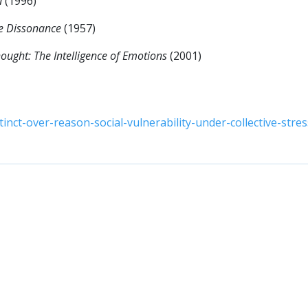
n
(1996)
ve Dissonance
(1957)
ought: The Intelligence of Emotions
(2001)
inct-over-reason-social-vulnerability-under-collective-str
ентар