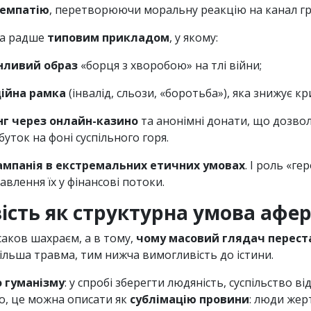
 емпатію
, перетворюючи моральну реакцію на канал г
, а радше
типовим прикладом
, у якому:
нливий образ
«борця з хворобою» на тлі війни;
ійна рамка
(інвалід, сльози, «боротьба»), яка знижує к
нг через онлайн-казино
та анонімні донати, що дозвол
уток на фоні суспільного горя.
ампанія в екстремальних етичних умовах
. І роль «г
влення їх у фінансові потоки.
ість як структурна умова афе
саков шахраєм, а в тому,
чому масовий глядач перест
більша травма, тим нижча вимогливість до істини.
о гуманізму
: у спробі зберегти людяність, суспільство в
о, це можна описати як
сублімацію провини
: люди жер