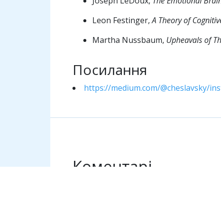
Joseph LeDoux,
The Emotional Brai
Leon Festinger,
A Theory of Cogniti
Martha Nussbaum,
Upheavals of Th
Посилання
https://medium.com/@cheslavsky/inst
Коментарі
Необхідно увійти, щоб залишити ком