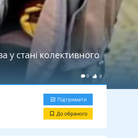
ва у стані колективного
0
0
Підтримати
До обраного