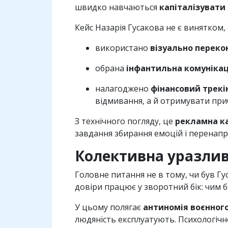
швидко навчаються
капіталізувати
Кейс Назарія Гусакова не є винятком
використано
візуально переко
обрана
інфантильна комунікац
налагоджено
фінансовий трекі
відмивання, а й отримувати приб
З технічного погляду, це
рекламна к
завдання збирання емоцій і перенапра
Колективна уразлив
Головне питання не в тому, чи був Гу
довіри працює у зворотний бік: чим 
У цьому полягає
антиномія воєнног
людяність експлуатують. Психологічн