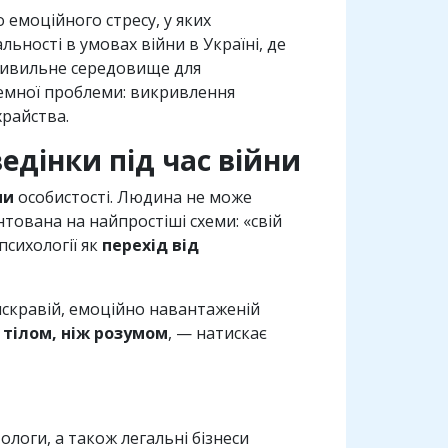
 емоційного стресу, у яких
ності в умовах війни в Україні, де
 живильне середовище для
темної проблеми: викривлення
храйства.
ведінки під час війни
ми
особистості. Людина не може
тована на найпростіші схеми: «свій
сихології як
перехід від
 яскравій, емоційно навантаженій
тілом, ніж розумом
, — натискає
ологи, а також легальні бізнеси