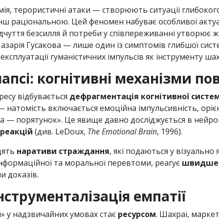
ія, терористичні атаки — створюють ситуації глибокого
нш раціональною. Цей феномен набуває особливої актуаль
ідчуття безсилля й потреби у співпереживанні утворює
Назарія Гусакова — лише один із симптомів глибшої сис
 експлуатації гуманістичних імпульсів як інструменту ша
апсі: когнітивні механізми по
ресу відбувається
дефрагментація когнітивної систе
натомість включається емоційна імпульсивність, орієн
а — порятунок». Це явище давно досліджується в нейроп
 реакцій
(див. LeDoux,
The Emotional Brain
, 1996).
дять
наративи страждання
, які подаються у візуально
 інформаційної та моральної перевтоми, реагує
швидше 
и доказів.
інструменталізація емпатії
» у надзвичайних умовах стає
ресурсом
. Шахраї, маркет