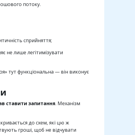
рошового потоку.
ритичність сприйняття;
яє не лише легітимізувати
ероя» тут функціональна — він виконує
ри
ав ставити запитання
. Механізм
ідкривається до схем, які цю ж
твують гроші, щоб не відчувати