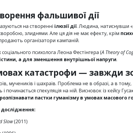
творення фальшивої дії
базуються на створенні
ілюзії дії
. Людина, натиснувши «
хворобою, злиднями. Але ця дія не має ефекту, крім
псих
 продають організатори кампаній.
 соціального психолога Леона Фестінгера (
A Theory of Co
 істини, а для зменшення внутрішньої напруги
.
умовах катастрофи — завжди з
їв, мучеників і шахраїв. Проблема не в образі, а в тому,
ть і починається спекуляція на ній. Висновок із кейсу Гус
розпізнавати пастки гуманізму в умовах масового г
 дослідження:
nd Slow
(2011)