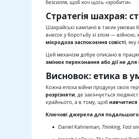
безсилля, щоб хоч щось «зробити».
Стратегія шахрая: с
Шахрайські кампанії в таких умовах 
внесок у боротьбу зі злом — війною, 
мікродоза заспокоєння совісті
, яку
Цей механізм добре описано в працях
змінює переконання або дії не для
Висновок: етика в 
Кожна епоха війни продукує своїх геро
розрізняти
, де закінчується людяніс
крайнього, а в тому, щоб
навчитися 
Ключові джерела для подальшого
Daniel Kahneman,
Thinking, Fast a