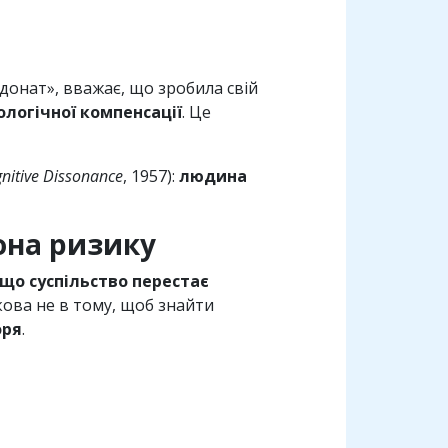
донат», вважає, що зробила свій
ологічної компенсації
. Це
gnitive Dissonance
, 1957):
людина
она ризику
що суспільство перестає
акова не в тому, щоб знайти
оря
.