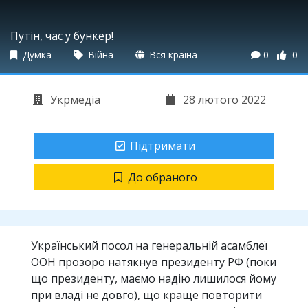
Путін, час у бункер!
Думка
Війна
Вся країна
0
0
Укрмедіа
28 лютого 2022
Підтримати
До обраного
Український посол на генеральній асамблеї
ООН прозоро натякнув президенту РФ (поки
що президенту, маємо надію лишилося йому
при владі не довго), що краще повторити