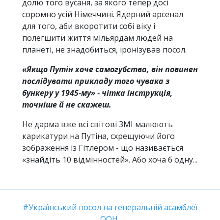
долю того вусаня, за якого тепер досі
соромно усій Німеччині. Ядерний арсенал
для того, аби вкоротити собі віку і
полегшити життя мільярдам людей на
планеті, не знадобиться, іронізував посол.
«Якщо Путін хоче самогубства, він повинен
послідувати прикладу того чувака з
бункеру у 1945-му» - чітка інструкція,
точніше й не скажеш.
Не дарма вже всі світові ЗМІ малюють
карикатури на Путіна, схрещуючи його
зображення із Гітлером - що називається
«знайдіть 10 відмінностей». Або хоча б одну...
Український посол на генеральній асамблеї
ООН