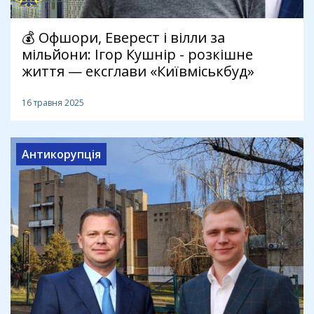
💰 Офшори, Еверест і вілли за
мільйони: Ігор Кушнір - розкішне
життя — ексглави «Київміськбуд»
16 травня 2025
Антикорупція