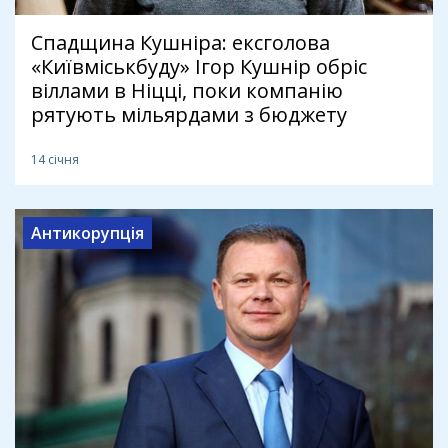
Спадщина Кушніра: ексголова
«Київміськбуду» Ігор Кушнір обріс
віллами в Ніцці, поки компанію
рятують мільярдами з бюджету
14 січня
Антикорупція