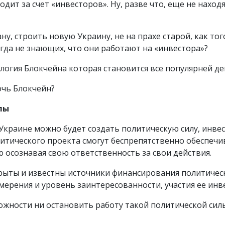
ит за счет «инвесторов». Ну, разве что, еще не находящ
у, строить новую Украину, не на прахе старой, как то
гда не знающих, что они работают на «инвестора»?
логия Блокчейна которая становится все популярней ден
чь Блокчейн?
лы
краине можно будет создать политическую силу, инве
итического проекта смогут беспрепятственно обеспечи
 осознавая свою ответственность за свои действия.
крыты и известны источники финансирования политическ
мерения и уровень заинтересованности, участия ее инв
ожности ни остановить работу такой политической силы