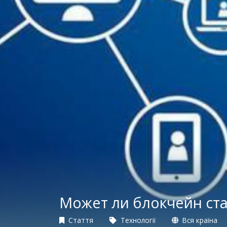
Может ли блокчейн ст
Стаття
Технології
Вся країна