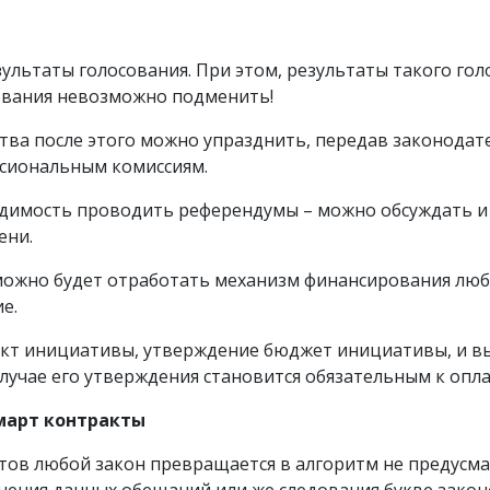
зультаты голосования. При этом, результаты такого го
сования невозможно подменить!
тва после этого можно упразднить, передав законода
ссиональным комиссиям.
одимость проводить референдумы – можно обсуждать и
ени.
можно будет отработать механизм финансирования любы
е.
ект инициативы, утверждение бюджет инициативы, и в
случае его утверждения становится обязательным к опла
март контракты
ктов любой закон превращается в алгоритм не предус