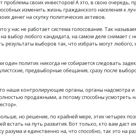
 проблемы своих инвесторов! А это, в свою очередь, п
пособных изменить жизнь гражданского населения к луч
своих денег на скупку политических активов.
что у нас не работает система голосование. Так называ
а выбор любого кандидата, на самом деле снимает с не
ь результаты выборов так, что избрать могут любого,
 ни один политик никогда не собирается следовать за
опулистские, предвыборные обещания, сразу после выбо
что наши контролирующие органы, органы надсмотра и
полностью продажными, а потому способны усмотреть н
естор».
ольше, но решение, по крайней мере, этих четырех поз
й встать на путь развития. Вот только, кто вам даст и
у разума и единственно на, что способно, так это на ра