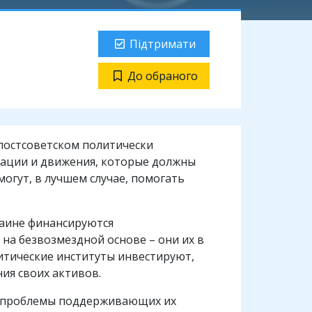
Підтримати
До обраного
 постсоветском политически
зации и движения, которые должны
огут, в лучшем случае, помогать
раине финансируются
 на безвозмездной основе – они их в
литические институты инвестируют,
ия своих активов.
ать проблемы поддерживающих их