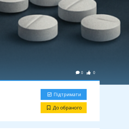
0
0
Підтримати
До обраного