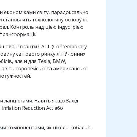
и економіками світу, парадоксально
и становлять технологічну основу як
рел. Контроль над цією індустрією
трансформації.
ашовані гіганти CATL (Contemporary
овину світового ринку літій-іонних
ілів, але й для Tesla, BMW,
навіть європейські та американські
потужностей.
и ланцюгами. Навіть якщо Захід
nflation Reduction Act або
ми компонентами, як нікель-кобальт-