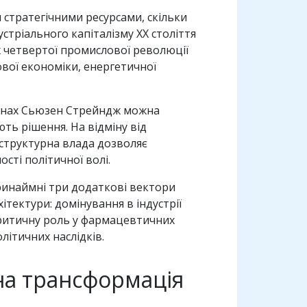
стратегічними ресурсами, скільки
стріального капіталізму ХХ століття
х четвертої промислової революції
вої економіки, енергетичної
рмінах Сьюзен Стрейндж можна
ть рішення. На відміну від
 структурна влада дозволяє
сті політичної волі.
ринаймні три додаткові вектори
тектури: домінування в індустрії
критичну роль у фармацевтичних
літичних наслідків.
чна трансформація