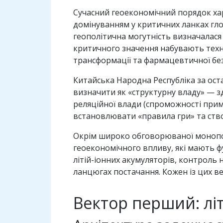
Сучасний геоекономічний порядок хар
домінуванням у критичних ланках глоб
геополітична могутність визначалася
критичного значення набувають техн
трансформації та фармацевтичної бе
Китайська Народна Республіка за ост
визначити як «структурну владу» — з
реляційної влади (спроможності приму
встановлювати «правила гри» та створ
Окрім широко обговорюваної монополі
геоекономічного впливу, які мають ф
літій-іонних акумуляторів, контроль
ланцюгах постачання. Кожен із цих ве
Вектор перший: літ