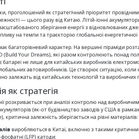
ті
ки, проголошений як стратегічний пріоритет провідним
ежності — цього разу від Китаю. Літій-іонні акумулятор
 масштабованого зберігання енергії з відновлюваних дже
ливу на темпи та траєкторію глобальної енергетичної 
ає багаторівневий характер. На вершині піраміди розт
YD (Build Your Dreams), які разом контролюють понад пол
є батареї не лише для китайських виробників електромоб
глобальних автовиробників. Це створює ситуацію, коли 
рно залежать від китайських технологій та виробничих 
я як стратегія
ії розкривається при аналізі контролю над виробничим
кумуляторів (як-от будівництво заводів у США в рамках I
e), критична залежність зберігається на рівні матеріалів:
алів
виробляються в Китаї, включно з такими критични
-фосфатні (LFP) катоди;