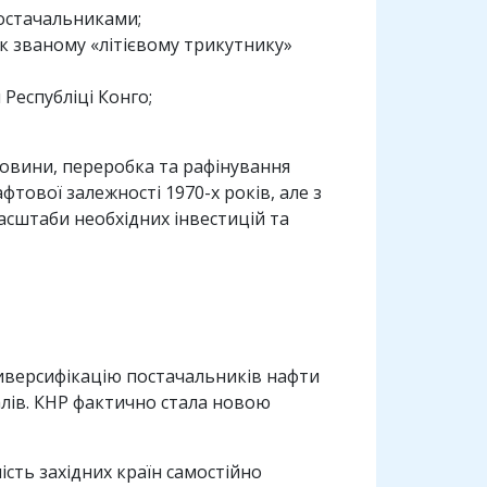
постачальниками;
к званому «літієвому трикутнику»
Республіці Конго;
ровини, переробка та рафінування
фтової залежності 1970-х років, але з
асштаби необхідних інвестицій та
диверсифікацію постачальників нафти
іалів. КНР фактично стала новою
сть західних країн самостійно