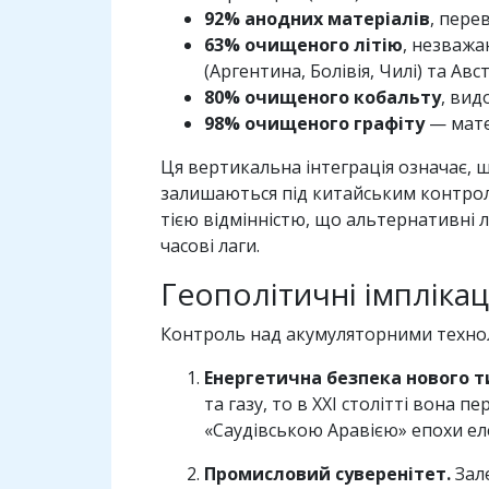
92% анодних матеріалів
, пере
63% очищеного літію
, незважа
(Аргентина, Болівія, Чилі) та Авст
80% очищеного кобальту
, вид
98% очищеного графіту
— мате
Ця вертикальна інтеграція означає, 
залишаються під китайським контролем
тією відмінністю, що альтернативні 
часові лаги.
Геополітичні імплікац
Контроль над акумуляторними технол
Енергетична безпека нового т
та газу, то в XXI столітті вона
«Саудівською Аравією» епохи ел
Промисловий суверенітет.
Зале