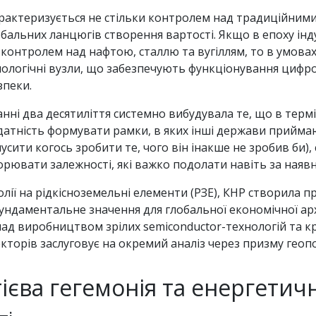
актеризується не стільки контролем над традиційними 
альних ланцюгів створення вартості. Якщо в епоху інду
 контролем над нафтою, сталлю та вугіллям, то в умова
ологічні вузли, що забезпечують функціонування цифро
зпеки.
анні два десятиліття системно вибудувала те, що в те
датність формувати рамки, в яких інші держави приймаю
сити когось зробити те, чого він інакше не зробив би),
ювати залежності, які важко подолати навіть за наявно
ї на рідкісноземельні елементи (РЗЕ), КНР створила п
ундаментальне значення для глобальної економічної архі
 над виробництвом зрілих semiconductor-технологій та 
кторів заслуговує на окремий аналіз через призму геопо
ієва гегемонія та енергети