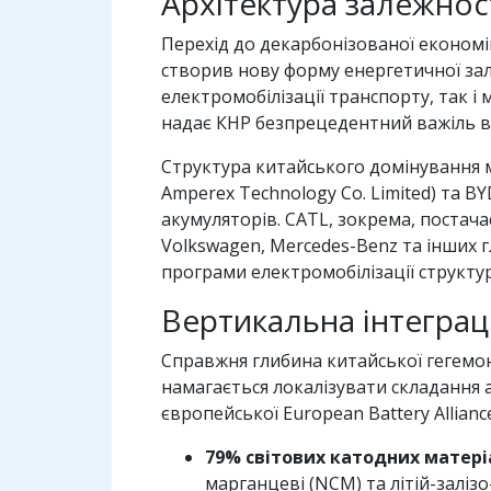
Архітектура залежнос
Перехід до декарбонізованої економі
створив нову форму енергетичної зал
електромобілізації транспорту, так і
надає КНР безпрецедентний важіль вп
Структура китайського домінування м
Amperex Technology Co. Limited) та B
акумуляторів. CATL, зокрема, постача
Volkswagen, Mercedes-Benz та інших 
програми електромобілізації структу
Вертикальна інтеграці
Справжня глибина китайської гегемон
намагається локалізувати складання а
європейської European Battery Allianc
79% світових катодних матері
марганцеві (NCM) та літій-залізо