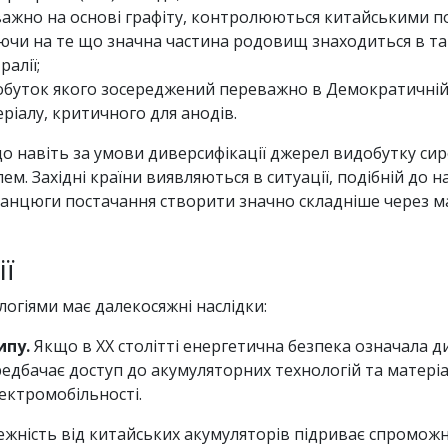
важно на основі графіту, контролюються китайськими 
ючи на те що значна частина родовищ знаходиться в та
ралії;
обуток якого зосереджений переважно в Демократичній 
ріалу, критичного для анодів.
що навіть за умови диверсифікації джерел видобутку си
. Західні країни виявляються в ситуації, подібній до на
ланцюги постачання створити значно складніше через м
ії
огіями має далекосяжні наслідки:
ипу.
Якщо в ХХ столітті енергетична безпека означала 
 передбачає доступ до акумуляторних технологій та матер
ектромобільності.
жність від китайських акумуляторів підриває спроможні