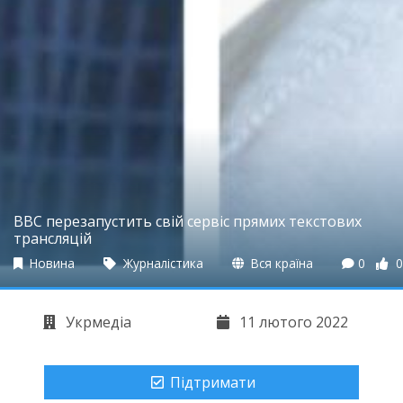
BBC перезапустить свій сервіс прямих текстових
трансляцій
Новина
Журналістика
Вся країна
0
0
Укрмедіа
11 лютого 2022
Підтримати