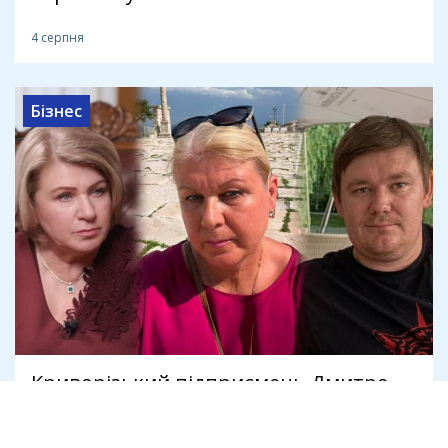
4 серпня
Бізнес
Криворізький підприємець Дмитро
Шавло вимагає в спадкоємців
Яковишина 100% "Землі і Волі"