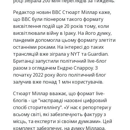
році зібрала 200 млн переглядів за тиждень.
Редактор новин ВВС Стюарт Міллар каже,
що ВВС були піонером такого формату
висвітлення подій ще 20 років тому, коли
висвітлювали війну в Іраку. На його думку,
пандемія допомогла цьому формату злетіти
останніми роками. На інтересі до таких
трансляцій вже зіграла у NYT та Guardian.
Британці запустили політичний live-блог
разом з оглядачем Ендрю Спарроу. З
початку 2022 року його політичний блог
залучив вже понад 1 млн користувачів.
Стюарт Міллар вважає, що формат live-
блогів - це "насправді назовні цифровий
спосіб сторителлінгу". «У нас є репортери у
всьому світі, які забезпечують фактуру з
місць, та експерти зі своїми думками». Цей
комплект забезпечує, на думку Міллара,