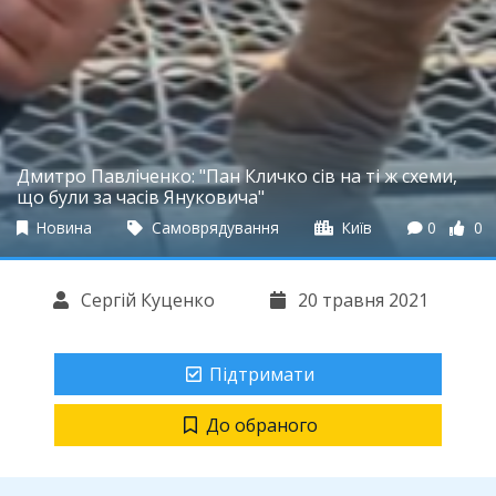
Дмитро Павліченко: "Пан Кличко сів на ті ж схеми,
що були за часів Януковича"
Новина
Самоврядування
Київ
0
0
Сергій Куценко
20 травня 2021
Підтримати
До обраного