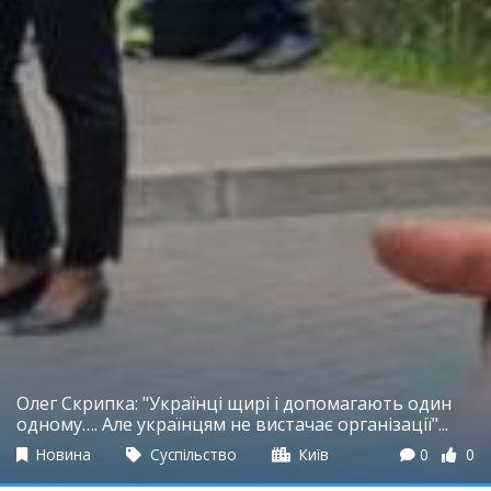
Олег Скрипка: "Українці щирі і допомагають один
одному…. Але українцям не вистачає організації"...
Новина
Суспільство
Київ
0
0