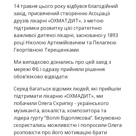
14 травня цього року відбувся благодійний
захід, присвячений створенню Асоціації
друзів лікарні «ОХМАТДИТ», з метою
підтримки розвитку цієї стратегічно
важливої дитячої лікарні, заснованої у 1893
році Ніколою Артемійовичем та Пелагеєю
Георгіївною Терещенками.
Ми випадково дізнались про цей захід з
мережі ФБ і одразу прийняли рішення
обов’язково відвідати.
Серед багатьох відомих людей, які прийшли
підтримати лікарню «ОХМАДИТ», ми
побачили Олега Скрипку - українського
музиканта, вокаліста, композитора та
лідера гурту “Воплі Відоплясова”. Безумовно
скористались можливістю і попросили Олега
розповісти про його мотивацію брати