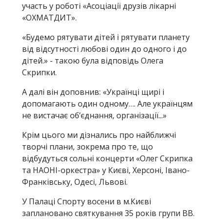
участь у роботі «Асоціації друзів лікарні
«ОХМАТДИТ».
«Будемо рятувати дітей і рятувати планету
від відсутності любові один до одного і до
дітей.» - такою була відповідь Олега
Скрипки.
А далі він доповнив: «Українці щирі і
допомагають один одному…. Але українцям
не вистачає об’єднання, організації...»
Крім цього ми дізнались про найближчі
творчі плани, зокрема про те, що
відбудуться сольні концерти «Олег Скрипка
та НАОНІ-оркестра» у Києві, Херсоні, Івано-
Франківську, Одесі, Львові.
У Палаці Спорту восени в м.Києві
заплановано святкування 35 років групи ВВ.