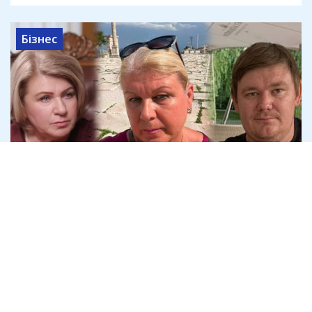
Бізнес
Криворізький підприємець Дмитро
Шавло вимагає в спадкоємців
Яковишина 100% "Землі і Волі"
4 серпня