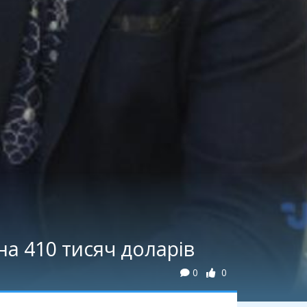
а 410 тисяч доларів
0
0