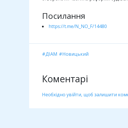
Посилання
https://t.me/N_NO_F/14480
ДІАМ
Новицький
Коментарі
Необхідно увійти, щоб залишити ком