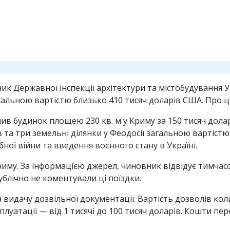
 Державної інспекції архітектури та містобудування Укр
альною вартістю близько 410 тисяч доларів США. Про це
 будинок площею 230 кв. м у Криму за 150 тисяч долар
 та три земельні ділянки у Феодосії загальною вартістю 
ної війни та введення воєнного стану в Україні.
му. За інформацією джерел, чиновник відвідує тимчас
блічно не коментували ці поїздки.
 видачу дозвільної документації. Вартість дозволів коли
плуатації — від 1 тисячі до 100 тисяч доларів. Кошти пе