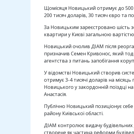
Щомісяця Новицький отримує до 500 т
200 тисяч доларів, 30 тисяч євро та 
За Новицьким зареєстровано шість зем
квартири у Києві загальною вартістю 
Новицький очолив ДІАМ після реоргані
призначив Семен Кривонос, який тод
агентства з питань запобігання корупц
У відомстві Новицький створив сист
отримує 3-4 тисячі доларів на місяць
Новицького у закордонній поїздці на
Анастасія.
Публічно Новицький позиціонує себе 
району Київської області.
ДІАМ контролює видачу будівельних до
створене як частина реформи будіве