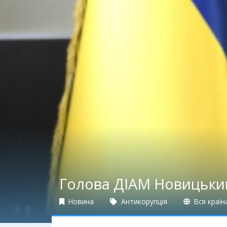
Голова ДІАМ Новицький
Новина
Антикорупція
Вся країн