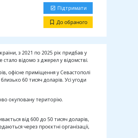
Підтримати
До обраного
аїни, з 2021 по 2025 рік придбав у
 стало відомо з джерел у відомстві.
ів, офісне приміщення у Севастополі
близько 60 тисяч доларів. Усі угоди
ово окуповану територію.
вається від 600 до 50 тисяч доларів,
редаються через проєктні організації,