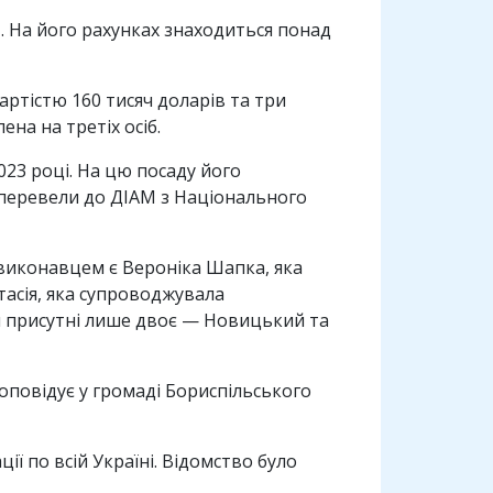
. На його рахунках знаходиться понад
артістю 160 тисяч доларів та три
на на третіх осіб.
023 році. На цю посаду його
 перевели до ДІАМ з Національного
виконавцем є Вероніка Шапка, яка
тасія, яка супроводжувала
ли присутні лише двоє — Новицький та
оповідує у громаді Бориспільського
ї по всій Україні. Відомство було