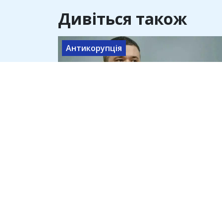
Дивіться також
Антикорупція
Михайло Федоров рекламував
крипторепом збори, навколо
яких тепер дві кримінальні
справи
9 серпня