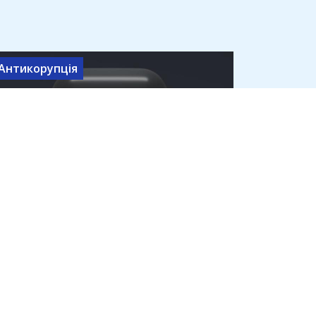
Антикорупція
Правоохоронці розслідують
закупівлю ДП "Дія" на 225 млн
для фабрики штучного
інтелекту
9 серпня