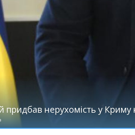
 придбав нерухомість у Криму н
а