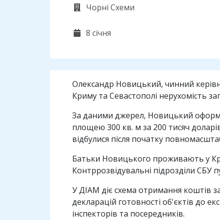
Чорні Схеми
8 січня
Олександр Новицький, чинний керівник
Криму та Севастополі нерухомість заг
За даними джерел, Новицький оформив
площею 300 кв. м за 200 тисяч доларів
відбулися після початку повномасштаб
Батьки Новицького проживають у Кри
Контррозвідувальні підрозділи СБУ пу
У ДІАМ діє схема отримання коштів за
декларацій готовності об'єктів до екс
інспекторів та посередників.