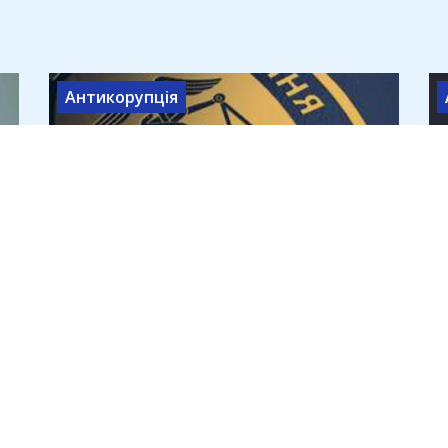
Антикорупція
Головний інспектор ДПС
Наталія Басалига задекларувала
мільйон чоловіка з
"Укравтономгазу"
9 серпня