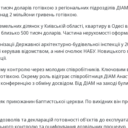
исяч доларів готівкою з регіональних підрозділів ДІАМ
понад 2 мільйони гривень готівкою.
ельних ділянок у Київській області, квартиру в Одесі в
близько 500 тисяч доларів. Частина нерухомості оформле
зації Державної архітектурно-будівельної інспекції у 2
і керував відомством, а нині очолює НАБУ. Новицького
ії.
ему контролю через молодих співробітників. Ключовим 
 готівкою. Окрему роль відіграє співробітниця ДІАМ Анас
 конференцію з обміну досвідом. Від ДІАМ на заході бу
як прихожанин баптистської церкви. По вихідних він пр
зволів та декларацій готовності об'єктів до експлуатаці
льного контролю та оцифрування дозвільних процедур.