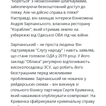
"бореться" з незаконними шлагбаумами,
забезпечуючи безкоштовний доступ до
пляжу. Але чи дійсно справа в пляжі?
Насправді, він захищає інтереси бізнесмена
Андрія Зарічанського, власника ресторану
"Кораблик", який отримав землю на
узбережжі від Одеської ОВА під час війни.
Зарічанський – не проста людина. Він
підтримував "Слугу народу" і навіть заявляв,
що стане головою ОДА у 2019 році. У його
закладі "Облака" регулярно відпочивають
високопосадовці ЗСУ, що робить його
безстрашним перед можливими
проблемами. Зарічанський не новачок у
рейдерських схемах – він викинув зі
спільного бізнесу партнера Сергія Кривенка,
який наважився опублікувати компромат. На
Кривенка сфабрикували кримінальну справу