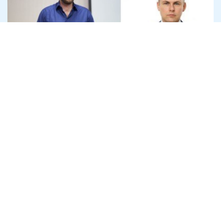
Офіс генпрокурора розслідує
привласнення криптодонатів для ЗСУ
на 45 млн доларів
7 серпня
Антикорупція