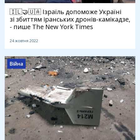
🇮🇱🤝🇺🇦 Ізраїль допоможе Україні
зі збиттям іранських дронів-камікадзе,
- пише The New York Times
24 жовтня 2022
Війна