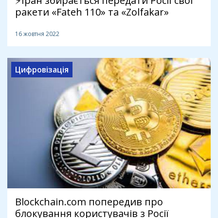
⚡️Іран збирається передати Росії свої
ракети «Fateh 110» та «Zolfakar»
16 жовтня 2022
Цифровізація
Blockchain.com попередив про
блокування користувачів з Росії