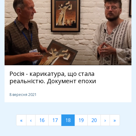
Росія - карикатура, що стала
реальністю. Документ епохи
8 вересня 2021
«
‹
16
17
18
19
20
›
»