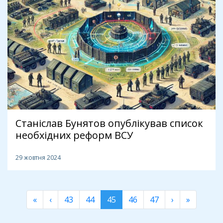
Станіслав Бунятов опублікував список
необхідних реформ ВСУ
29 жовтня 2024
«
‹
43
44
45
46
47
›
»