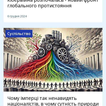
глобального протистояння
6 грудня 2024
Суспільство
Чому імперці так ненавидять
націоналістів, в чому сутність природи