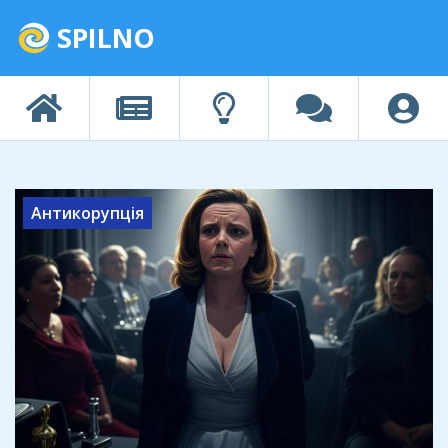
SPILNO
Антикорупція