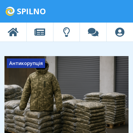
SPILNO
Антикорупція