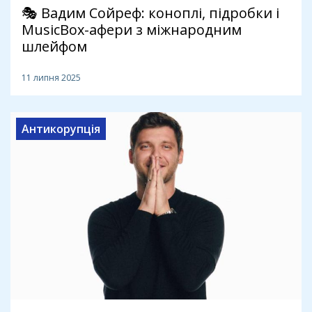
🎭 Вадим Сойреф: коноплі, підробки і
MusicBox-афери з міжнародним
шлейфом
11 липня 2025
Антикорупція