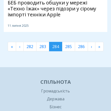
БЕБ проводить обшуки у мережі
«Техно Їжак» через підозри у сірому
імпорті техніки Apple
11 липня 2025
«
‹
282
283
284
285
286
›
»
СПІЛЬНОТА
Громадськість
Держава
Бізнес