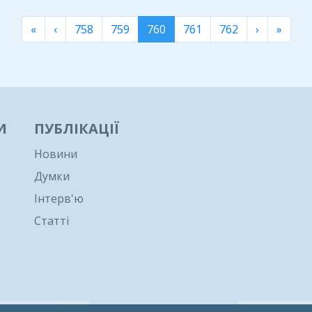
«
‹
758
759
760
761
762
›
»
И
ПУБЛІКАЦІЇ
Новини
Думки
Інтерв'ю
Статті