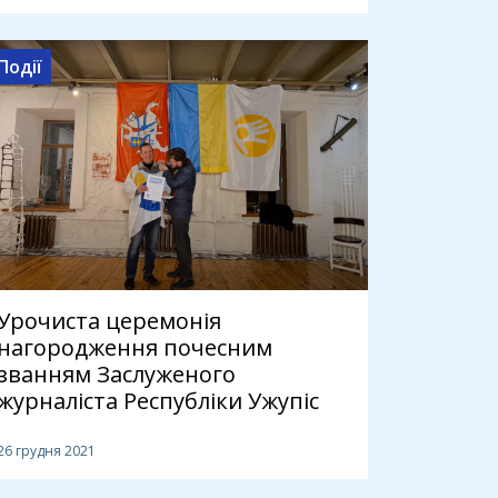
Події
Урочиста церемонія
нагородження почесним
званням Заслуженого
журналіста Республіки Ужупіс
26 грудня 2021