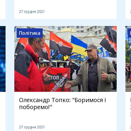
27 грудня 2021
Політика
Олександр Топко: "Боримося і
поборемо!"
27 грудня 2021