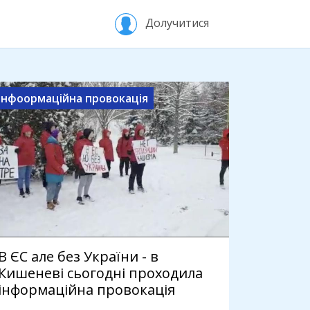
Долучитися
Інфоормаційна провокація
В ЄС але без України - в
Кишеневі сьогодні проходила
інформаційна провокація