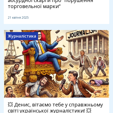
абсурдної скарги про “порушення
торговельної марки”
21 квітня 2025
Журналістика
💥 Денис, вітаємо тебе у справжньому
світі української журналістики! 💥