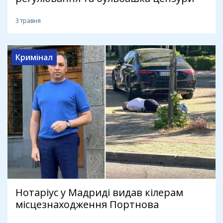
3 травня
Кримінал
Нотаріус у Мадриді видав кілерам
місцезнаходження Портнова