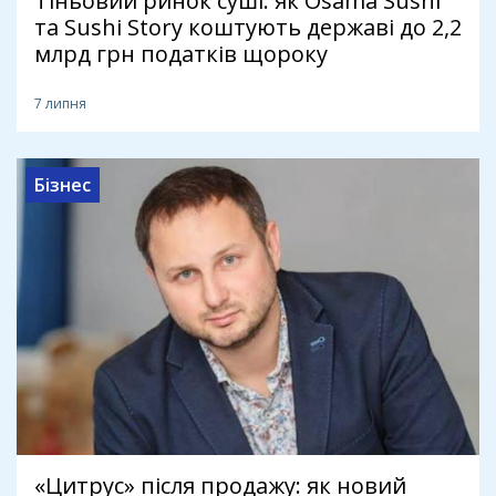
Тіньовий ринок суші: як Osama Sushi
та Sushi Story коштують державі до 2,2
млрд грн податків щороку
7 липня
Бізнес
«Цитрус» після продажу: як новий